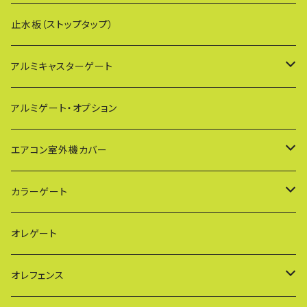
止水板（ストップタップ）
アルミキャスターゲート
EXG（傾斜地対応アルミゲート）
アルミゲート・オプション
PXG（EXG廉価版/傾斜地対応アルミゲート）
エアコン室外機カバー
BXGシリーズ（傾斜地対応/家庭用アルミゲート）
通常サイズ KB90
カラーゲート
FXG（一輪/傾斜地対応アルミゲート）
大型サイズ KB93
QXGシリーズ（ご家庭用）
オレゲート
HXG（傾斜地対応アルミゲート）
特大サイズ KB108
SXGシリーズ(ご家庭用/ペットゲート)
オレフェンス