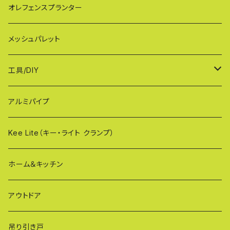
AXG（パネル兼用タイプ）
奥行ワイド KB114
VXGシリーズ（ご家庭用）
幅60cmタイプ
オレフェンスプランター
MXG（最高級 パネル兼用タイプ）
シンプルモデル KB90-PT
WXGシリーズ（ご家庭用）
幅90cmタイプ
メッシュパレット
CXG（パネル取付不可タイプ）
TXGシリーズ（ご家庭用/和風）
幅120cmタイプ
工具/DIY
XXG（パネル専用タイプ）
荷揚げバケツ
アルミパイプ
OXG（二輪・二輪・一輪/傾斜地対応アルミゲート）
樹脂製止水パネル
Kee Lite（キー・ライト クランプ）
ザ・クランプ
ホーム＆キッチン
蝶ボルト
アウトドア
建築補材
吊り引き戸