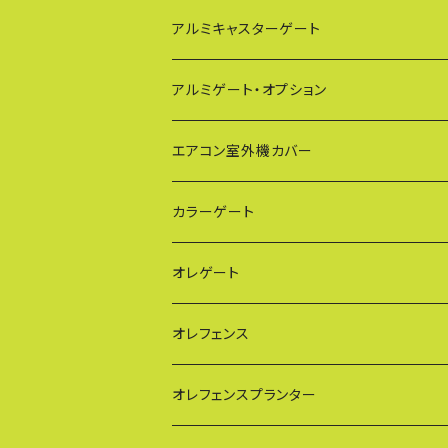
アルミキャスターゲート
EXG（傾斜地対応アルミゲート）
アルミゲート・オプション
PXG（EXG廉価版/傾斜地対応アルミゲート
エアコン室外機カバー
BXGシリーズ（傾斜地対応/家庭用アルミゲ
通常サイズ KB90
カラーゲート
FXG（一輪/傾斜地対応アルミゲート）
大型サイズ KB93
QXGシリーズ（ご家庭用）
オレゲート
HXG（傾斜地対応アルミゲート）
特大サイズ KB108
SXGシリーズ(ご家庭用/ペットゲート)
オレフェンス
AXG（パネル兼用タイプ）
奥行ワイド KB114
VXGシリーズ（ご家庭用）
幅60cmタイプ
オレフェンスプランター