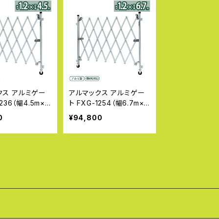
クス アルミゲー
アルマックス アルミゲー
1236（幅4.5m×
ト FXG-1254（幅6.7m×
m）FXGシリーズ
高さ1.2m）FXGシリーズ
0
¥94,800
い一輪タイプ 傾
自立しない一輪タイプ 傾
 伸縮門扉 特許
斜地対応 伸縮門扉 特許
ート アコーディ
フロアゲート アコーディ
ト アルミフェンス
オンゲート アルミフェンス
ト キャスターゲ
蛇腹ゲート キャスターゲ
設ゲート 伸縮ゲー
ート 仮設ゲート 伸縮ゲー
ゲート ALMAX
ト クロスゲート ALMAX
時間指定不可】
【代引・時間指定不可】