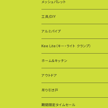
MXG（最高級 パネル兼用タイプ）
シンプルモデル KB90-PT
WXGシリーズ（ご家庭用）
幅90cmタイプ
メッシュパレット
CXG（パネル取付不可タイプ）
TXGシリーズ（ご家庭用/和風）
幅120cmタイプ
工具/DIY
XXG（パネル専用タイプ）
荷揚げバケツ
アルミパイプ
OXG（二輪・二輪・一輪/傾斜地対応アルミ
樹脂製止水パネル
Kee Lite（キー・ライト クランプ）
ザ・クランプ
ホーム＆キッチン
蝶ボルト
アウトドア
建築補材
吊り引き戸
期間限定タイムセール