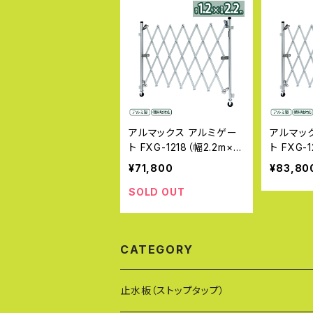
アルマックス アルミゲー
アルマッ
ト FXG-1218（幅2.2m×高
ト FXG-
さ1.2m） FXGシリーズ 自
高さ1.2
¥71,800
¥83,80
立しない一輪タイプ 傾斜
自立しな
地対応 伸縮門扉 特許 フ
斜地対応
SOLD OUT
ロアゲート アコーディオ
フロアゲ
ンゲート アルミフェンス
オンゲー
蛇腹ゲート キャスターゲ
蛇腹ゲー
CATEGORY
ート 仮設ゲート 伸縮ゲー
ート 仮
ト クロスゲート ALMAX
ト クロス
【代引・時間指定不可】
【代引・
止水板（ストップタップ）