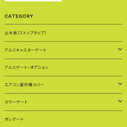
フェンス 脱走防止策 猫 仕
切り SXG0715
CATEGORY
止水板（ストップタップ）
アルミキャスターゲート
EXG（傾斜地対応アルミゲート）
アルミゲート・オプション
PXG（EXG廉価版/傾斜地対応アルミゲート）
エアコン室外機カバー
BXGシリーズ（傾斜地対応/家庭用アルミゲート）
通常サイズ KB90
カラーゲート
FXG（一輪/傾斜地対応アルミゲート）
大型サイズ KB93
QXGシリーズ（ご家庭用）
オレゲート