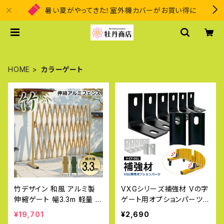
暑い夏がやってきた！室外機カバーがお買い得に
HOME
カラーゲート
竹デザイン 和風 アルミ製
VXGシリーズ補強材 Vの字
伸縮ゲート 幅3.3m 軽量 折
ゲート用オプションパーツ
りたたみ 伸縮ゲート 門扉
アルミゲート 連結可能 ア
¥19,701
¥2,690
アルミフェンス diy 簡単 種
ルミ フェンス 間仕切り V-E