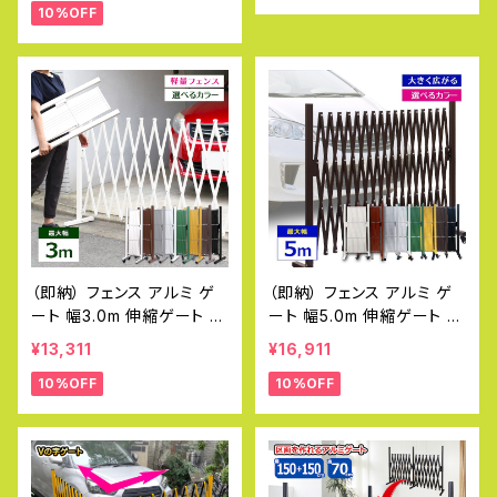
10%OFF
類 支柱 ガーデン アルマッ
T-001 VXGシリーズ専用オ
クス TXG1030 土日出荷O
プション アルマックス ALM
K
AX
（即納） フェンス アルミ ゲ
（即納） フェンス アルミ ゲ
ート 幅3.0m 伸縮ゲート 門
ート 幅5.0m 伸縮ゲート 門
扉 アルミフェンス diy 簡単
扉 防犯 自立 目隠し アルミ
¥13,311
¥16,911
種類 支柱 ガーデン アルマ
フェンス diy 簡単 アルマッ
10%OFF
10%OFF
ックス QXG1030 土日出荷
クス QXG1050 土日出荷O
OK
K