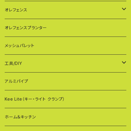
HXG（傾斜地対応アルミゲート）
特大サイズ KB108
SXGシリーズ(ご家庭用/ペットゲート)
オレフェンス
AXG（パネル兼用タイプ）
奥行ワイド KB114
VXGシリーズ（ご家庭用）
幅60cmタイプ
オレフェンスプランター
MXG（最高級 パネル兼用タイプ）
シンプルモデル KB90-PT
WXGシリーズ（ご家庭用）
幅90cmタイプ
メッシュパレット
CXG（パネル取付不可タイプ）
TXGシリーズ（ご家庭用/和風）
幅120cmタイプ
工具/DIY
XXG（パネル専用タイプ）
荷揚げバケツ
アルミパイプ
OXG（二輪・二輪・一輪/傾斜地対応アルミゲート）
樹脂製止水パネル
Kee Lite（キー・ライト クランプ）
ザ・クランプ
ホーム＆キッチン