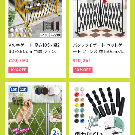
Vの字ゲート 高さ105×幅2
バタフライゲート ペットゲ
40+290cm 門扉 フェンス
ート フェンス 幅150cm×15
アルミゲート 連結 屋外 VX
0cm 高70cm アルミフェン
¥20,790
¥10,251
G-1050 アルマックス ALM
ス ラティス ゲート 犬 ドッ
10%OFF
10%OFF
AX 土日出荷OK
グラン 目隠し ペットフェン
ス サークル 猫 SXG0730