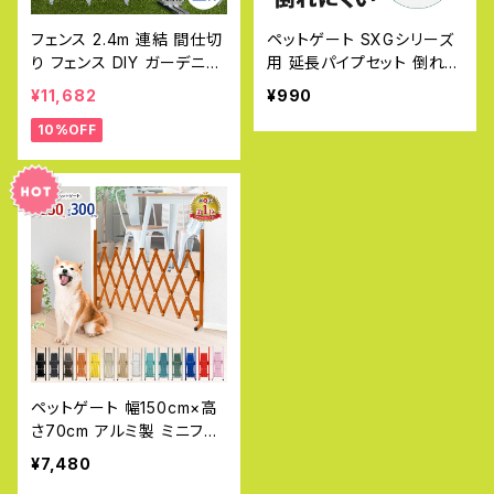
フェンス 2.4m 連結 間仕切
ペットゲート SXGシリーズ
り フェンス DIY ガーデニン
用 延長パイプセット 倒れに
グ アルミ 伸縮フェンス アル
くい 転倒防止 sxg用スタン
¥11,682
¥990
ミフェンス 門扉 ゲート ラテ
ド オプションパーツ アルミ
10%OFF
ィス WXG1020
フェンス SXG0715 SXG07
30 S-E
ペットゲート 幅150cm×高
さ70cm アルミ製 ミニフェ
ンス ゲート 犬 ドッグラン
¥7,480
種類 おしゃれ 目隠し ペット