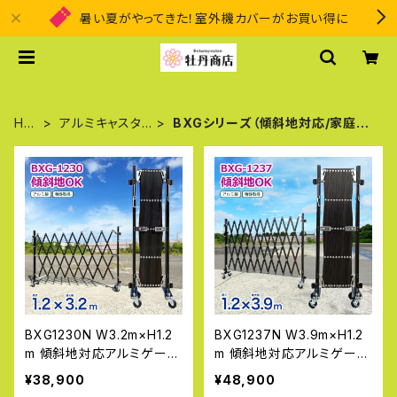
暑い夏がやってきた！室外機カバーがお買い得に
HO
アルミキャスタ
BXGシリーズ（傾斜地対応/家庭用
ME
ーゲート
アルミゲート）
BXG1230N W3.2m×H1.2
BXG1237N W3.9m×H1.2
m 傾斜地対応アルミゲート
m 傾斜地対応アルミゲート
門扉 片開き 大型 工事 おし
門扉 片開き 大型 工事 おし
¥38,900
¥48,900
ゃれ フェンス 扉 目隠し ゲ
ゃれ フェンス 扉 目隠し ゲ