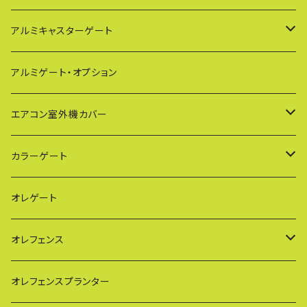
アルミキャスターゲート
EXG（傾斜地対応アルミゲート）
アルミゲート・オプション
PXG（EXG廉価版/傾斜地対応アルミゲート）
エアコン室外機カバー
BXGシリーズ（傾斜地対応/家庭用アルミゲート）
通常サイズ KB90
カラーゲート
FXG（一輪/傾斜地対応アルミゲート）
大型サイズ KB93
QXGシリーズ（ご家庭用）
オレゲート
HXG（傾斜地対応アルミゲート）
特大サイズ KB108
SXGシリーズ(ご家庭用/ペットゲート)
オレフェンス
AXG（パネル兼用タイプ）
奥行ワイド KB114
VXGシリーズ（ご家庭用）
幅60cmタイプ
オレフェンスプランター