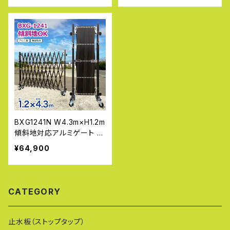
ート 庭 伸縮フェンス 太陽
ート 庭 伸縮フェンス 太陽
光発電 アルマックス
光発電 アルマックス
BXG1241N W4.3m×H1.2m
傾斜地対応アルミゲート 門
扉 片開き 大型 工事 おしゃ
¥64,900
れ フェンス 扉 目隠し ゲー
ト 庭 伸縮フェンス 太陽光
発電 アルマックス
CATEGORY
止水板（ストップタップ）