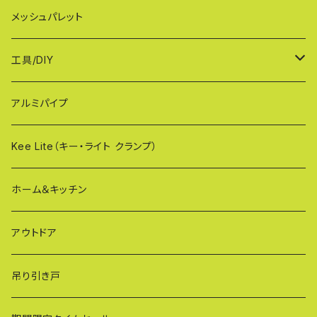
MXG（最高級 パネル兼用タイプ）
シンプルモデル KB90-PT
WXGシリーズ（ご家庭用）
幅90cmタイプ
メッシュパレット
CXG（パネル取付不可タイプ）
TXGシリーズ（ご家庭用/和風）
幅120cmタイプ
工具/DIY
XXG（パネル専用タイプ）
荷揚げバケツ
アルミパイプ
OXG（二輪・二輪・一輪/傾斜地対応アルミゲート）
樹脂製止水パネル
Kee Lite（キー・ライト クランプ）
ザ・クランプ
ホーム＆キッチン
蝶ボルト
アウトドア
建築補材
吊り引き戸