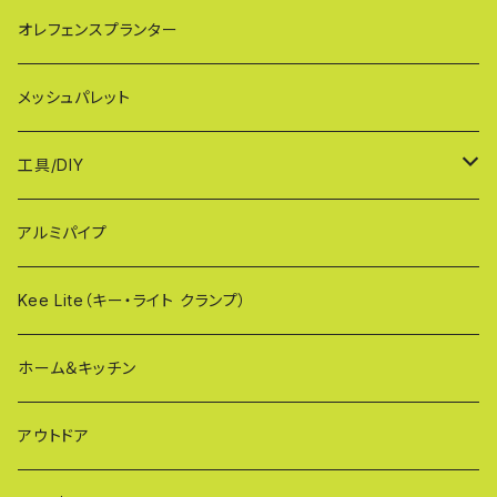
AXG（パネル兼用タイプ）
奥行ワイド KB114
VXGシリーズ（ご家庭用）
幅60cmタイプ
オレフェンスプランター
MXG（最高級 パネル兼用タイプ）
シンプルモデル KB90-PT
WXGシリーズ（ご家庭用）
幅90cmタイプ
メッシュパレット
CXG（パネル取付不可タイプ）
TXGシリーズ（ご家庭用/和風）
幅120cmタイプ
工具/DIY
XXG（パネル専用タイプ）
荷揚げバケツ
アルミパイプ
OXG（二輪・二輪・一輪/傾斜地対応アルミゲート）
樹脂製止水パネル
Kee Lite（キー・ライト クランプ）
ザ・クランプ
ホーム＆キッチン
蝶ボルト
アウトドア