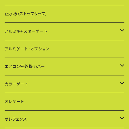
止水板（ストップタップ）
アルミキャスターゲート
EXG（傾斜地対応アルミゲート）
アルミゲート・オプション
PXG（EXG廉価版/傾斜地対応アルミゲート）
エアコン室外機カバー
BXGシリーズ（傾斜地対応/家庭用アルミゲート）
通常サイズ KB90
カラーゲート
FXG（一輪/傾斜地対応アルミゲート）
大型サイズ KB93
QXGシリーズ（ご家庭用）
オレゲート
HXG（傾斜地対応アルミゲート）
特大サイズ KB108
SXGシリーズ(ご家庭用/ペットゲート)
オレフェンス