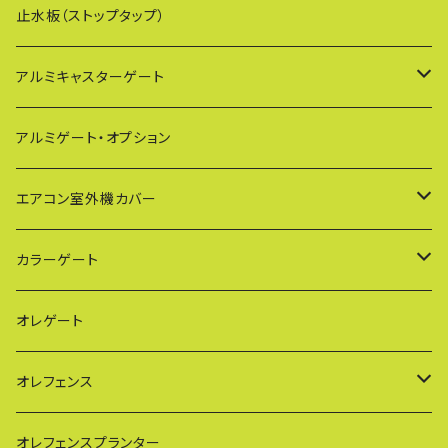
止水板（ストップタップ）
アルミキャスターゲート
EXG（傾斜地対応アルミゲート）
アルミゲート・オプション
PXG（EXG廉価版/傾斜地対応アルミゲート）
エアコン室外機カバー
BXGシリーズ（傾斜地対応/家庭用アルミゲート）
通常サイズ KB90
カラーゲート
FXG（一輪/傾斜地対応アルミゲート）
大型サイズ KB93
QXGシリーズ（ご家庭用）
オレゲート
HXG（傾斜地対応アルミゲート）
特大サイズ KB108
SXGシリーズ(ご家庭用/ペットゲート)
オレフェンス
AXG（パネル兼用タイプ）
奥行ワイド KB114
VXGシリーズ（ご家庭用）
幅60cmタイプ
オレフェンスプランター