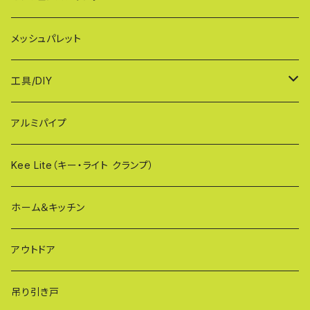
MXG（最高級 パネル兼用タイプ）
シンプルモデル KB90-PT
WXGシリーズ（ご家庭用）
幅90cmタイプ
メッシュパレット
CXG（パネル取付不可タイプ）
TXGシリーズ（ご家庭用/和風）
幅120cmタイプ
工具/DIY
XXG（パネル専用タイプ）
荷揚げバケツ
アルミパイプ
OXG（二輪・二輪・一輪/傾斜地対応アルミゲート）
樹脂製止水パネル
Kee Lite（キー・ライト クランプ）
ザ・クランプ
ホーム＆キッチン
蝶ボルト
アウトドア
建築補材
吊り引き戸