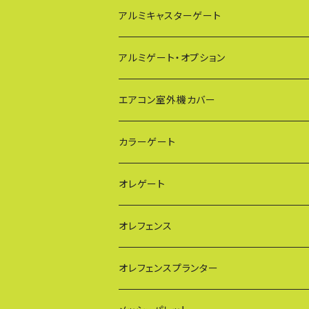
アルミキャスターゲート
EXG（傾斜地対応アルミゲート）
アルミゲート・オプション
PXG（EXG廉価版/傾斜地対応アルミゲート
エアコン室外機カバー
BXGシリーズ（傾斜地対応/家庭用アルミゲ
通常サイズ KB90
カラーゲート
FXG（一輪/傾斜地対応アルミゲート）
大型サイズ KB93
QXGシリーズ（ご家庭用）
オレゲート
HXG（傾斜地対応アルミゲート）
特大サイズ KB108
SXGシリーズ(ご家庭用/ペットゲート)
オレフェンス
AXG（パネル兼用タイプ）
奥行ワイド KB114
VXGシリーズ（ご家庭用）
幅60cmタイプ
オレフェンスプランター