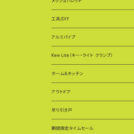
MXG（最高級 パネル兼用タイプ）
シンプルモデル KB90-PT
WXGシリーズ（ご家庭用）
幅90cmタイプ
メッシュパレット
CXG（パネル取付不可タイプ）
TXGシリーズ（ご家庭用/和風）
幅120cmタイプ
工具/DIY
XXG（パネル専用タイプ）
荷揚げバケツ
アルミパイプ
OXG（二輪・二輪・一輪/傾斜地対応アルミ
樹脂製止水パネル
Kee Lite（キー・ライト クランプ）
ザ・クランプ
ホーム＆キッチン
蝶ボルト
アウトドア
建築補材
吊り引き戸
期間限定タイムセール