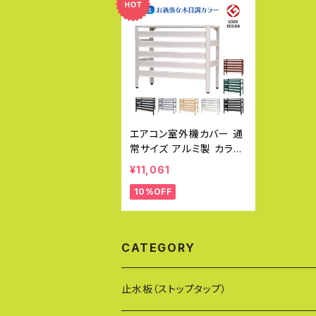
エアコン室外機カバー 通
常サイズ アルミ製 カラバ
リ グッドデザイン賞 おしゃ
¥11,061
れ エコキュート 雨 雪 冬
10%OFF
寒冷地 日除け エアコンカ
バー エクステリア 室外機
ラック 白 DIY KB-90
CATEGORY
止水板（ストップタップ）