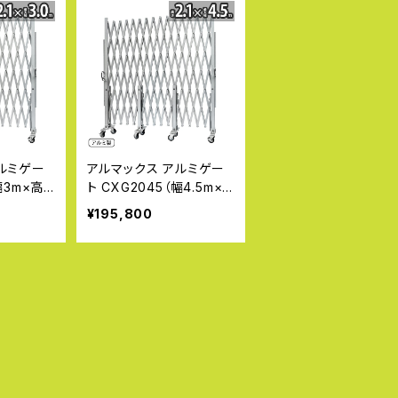
ルミゲー
アルマックス アルミゲー
幅3m×高
ト CXG2045（幅4.5m×
シリーズ パ
高さ2.1m） CXGシリーズ
¥195,800
イプ 片開
パネル取付不可タイプ 片
ロアゲート
開き 伸縮門扉 フロアゲ
ート ア
ート アコーディオンゲー
腹ゲート
ト アルミフェンス 蛇腹ゲ
キャスター
ート ジャバラゲート キャ
ゲート 仮
スターゲート ガレージゲ
 【代引・
ート 仮設ゲートALMAX
【代引・時間指定不可】