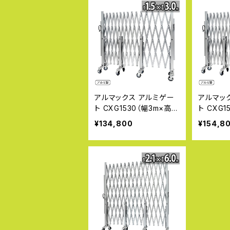
アルマックス アルミゲー
アルマッ
ト CXG1530（幅3m×高さ
ト CXG1
1.5m） CXGシリーズ パネ
さ1.5m）
¥134,800
¥154,8
ル取付不可タイプ サイク
ネル取付
ルクロスゲート CXGA-15
クルクロス
30 片開き 伸縮門扉 フロ
1545 
アゲート アコーディオン
ロアゲー
ゲート アルミフェンス 蛇
ンゲート
腹ゲート キャスターゲー
蛇腹ゲー
ト 仮設ゲートALMAX 【代
ート 仮設
引・時間指定不可】
【代引・