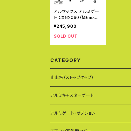
アルマックス アルミゲー
ト CXG2060（幅6m×高
さ2.1m） CXGシリーズ パ
¥245,900
ネル取付不可タイプ 片開
き 伸縮門扉 フロアゲート
SOLD OUT
アコーディオンゲート ア
ルミフェンス 蛇腹ゲート
ジャバラゲート キャスター
CATEGORY
ゲート ガレージゲート 仮
設ゲートALMAX 【代引・
時間指定不可】
止水板（ストップタップ）
アルミキャスターゲート
EXG（傾斜地対応アルミゲート）
アルミゲート・オプション
PXG（EXG廉価版/傾斜地対応アルミゲート
エアコン室外機カバー