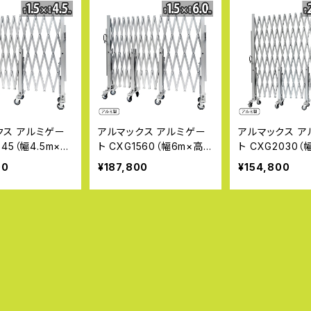
クス アルミゲー
アルマックス アルミゲー
アルマックス ア
545（幅4.5m×高
ト CXG1560（幅6m×高さ
ト CXG2030（
 CXGシリーズ パ
1.5m） CXGシリーズ パネ
さ2.1m） CXG
00
¥187,800
¥154,800
不可タイプ サイ
ル取付不可タイプ サイク
ネル取付不可タ
ゲート CXGA-
ルクロスゲート CXGA-15
き 伸縮門扉 フ
片開き 伸縮門扉 フ
60 片開き 伸縮門扉 フロ
アコーディオンゲ
ト アコーディオ
アゲート アコーディオン
ルミフェンス 蛇
 アルミフェンス
ゲート アルミフェンス 蛇
ジャバラゲート 
ト キャスターゲ
腹ゲート キャスターゲー
ゲート ガレージ
ゲートALMAX
ト 仮設ゲートALMAX 【代
設ゲートALMAX
時間指定不可】
引・時間指定不可】
時間指定不可】