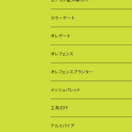
BXGシリーズ（傾斜地対応/家庭用アルミゲ
通常サイズ KB90
カラーゲート
FXG（一輪/傾斜地対応アルミゲート）
大型サイズ KB93
QXGシリーズ（ご家庭用）
オレゲート
HXG（傾斜地対応アルミゲート）
特大サイズ KB108
SXGシリーズ(ご家庭用/ペットゲート)
オレフェンス
AXG（パネル兼用タイプ）
奥行ワイド KB114
VXGシリーズ（ご家庭用）
幅60cmタイプ
オレフェンスプランター
MXG（最高級 パネル兼用タイプ）
シンプルモデル KB90-PT
WXGシリーズ（ご家庭用）
幅90cmタイプ
メッシュパレット
CXG（パネル取付不可タイプ）
TXGシリーズ（ご家庭用/和風）
幅120cmタイプ
工具/DIY
XXG（パネル専用タイプ）
荷揚げバケツ
アルミパイプ