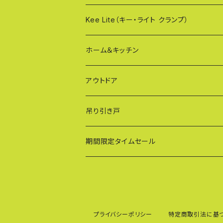
OXG（二輪・二輪・一輪/傾斜地対応アルミ
樹脂製止水パネル
Kee Lite（キー・ライト クランプ）
ザ・クランプ
ホーム＆キッチン
蝶ボルト
アウトドア
建築補材
吊り引き戸
期間限定タイムセール
プライバシーポリシー
特定商取引法に基