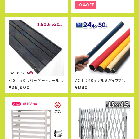
上げ 荷下げ 吊り上げ 吊袋 揚
門扉 アルミフェンス 四つ折り O
10%OFF
重 玉掛け 手すり 筋交 ホイスト
F0918
＜GL-53 ラバーゲートレール
ACT-2405 アルミパイプ24Φ
（大）＞キャスターゲート用ゴム
直径24mm×50cm 厚み2.0〜
¥28,900
¥880
レール 風による膨らみ防止に
2.3mm DIY 工作 丸パイプ 金
破損対策 アルミゲート用ゲート
属素材 加工 単管パイプ 補修 ア
レール 連結可能 キャスターレー
ルマックス ALMAX
ル 損傷防止 負担軽減 ゴムマッ
ト アルマックス アルミゲート 伸
縮門扉 カーゲート アルミフェン
ス ALMAX