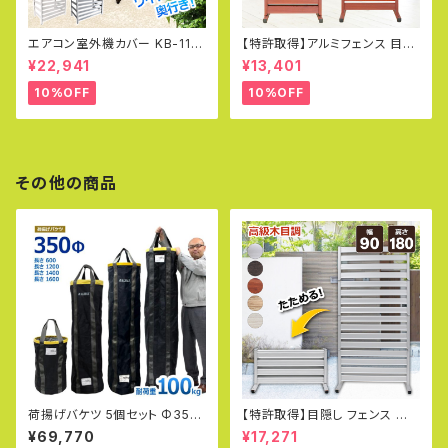
エアコン室外機カバー KB-114
【特許取得】アルミフェンス 目隠
グッドデザイン賞受賞 アルミ 木
し フェンス ガーデンフェンス ペ
¥22,941
¥13,401
目調 室外機 日よけ 直射日光 D
ットフェンス パーテーション プ
IY エコキュート アルマックス 土
ール 幅60×150cm 庭 DIY 柱
10%OFF
10%OFF
日出荷OK
門扉 アルミ オレフェンス OF06
15
その他の商品
荷揚げバケツ 5個セット Φ350
【特許取得】目隠し フェンス 折り
×H1400mm 最大荷重100kg
たたみ式 オレフェンス 幅90×高
¥69,770
¥17,271
電工バケツ トン袋 フレコン 荷
さ180cm 選べる4色 アルミ 柱