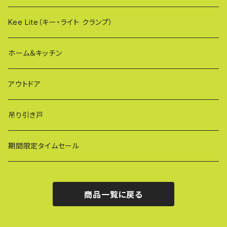
OXG（二輪・二輪・一輪/傾斜地対応アルミゲート）
樹脂製止水パネル
Kee Lite（キー・ライト クランプ）
ザ・クランプ
ホーム＆キッチン
蝶ボルト
アウトドア
建築補材
吊り引き戸
期間限定タイムセール
商品一覧に戻る