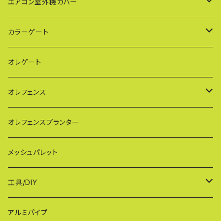
PXG（EXG廉価版/傾斜地対応アルミゲート）
エアコン室外機カバー
BXGシリーズ（傾斜地対応/家庭用アルミゲート）
通常サイズ KB90
カラーゲート
FXG（一輪/傾斜地対応アルミゲート）
大型サイズ KB93
QXGシリーズ（ご家庭用）
オレゲート
HXG（傾斜地対応アルミゲート）
特大サイズ KB108
SXGシリーズ(ご家庭用/ペットゲート)
オレフェンス
AXG（パネル兼用タイプ）
奥行ワイド KB114
VXGシリーズ（ご家庭用）
幅60cmタイプ
オレフェンスプランター
MXG（最高級 パネル兼用タイプ）
シンプルモデル KB90-PT
WXGシリーズ（ご家庭用）
幅90cmタイプ
メッシュパレット
CXG（パネル取付不可タイプ）
TXGシリーズ（ご家庭用/和風）
幅120cmタイプ
工具/DIY
XXG（パネル専用タイプ）
荷揚げバケツ
アルミパイプ