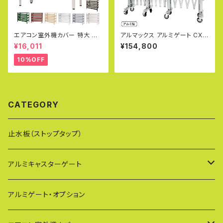
エアコン室外機カバー 特大 ジ
アルマックス アルミゲート CXG
ャンボサイズ 1080×390×945
1545（幅4.5m×高さ1.5m） CX
¥16,011
¥154,800
mm グッドデザイン賞受賞 アル
Gシリーズ パネル取付不可タイ
ミ製 木目調 エアコンカバー ベ
プ サイクルクロスゲート CXGA
10%OFF
ランダ 雨 雪 日よけ KB-108
-1545 片開き 伸縮門扉 フロア
ゲート アコーディオンゲート ア
ルミフェンス 蛇腹ゲート キャス
ターゲート 仮設ゲートALMAX
【代引・時間指定不可】
CATEGORY
止水板（ストップタップ）
アルミキャスターゲート
EXG（傾斜地対応アルミゲート）
アルミゲート・オプション