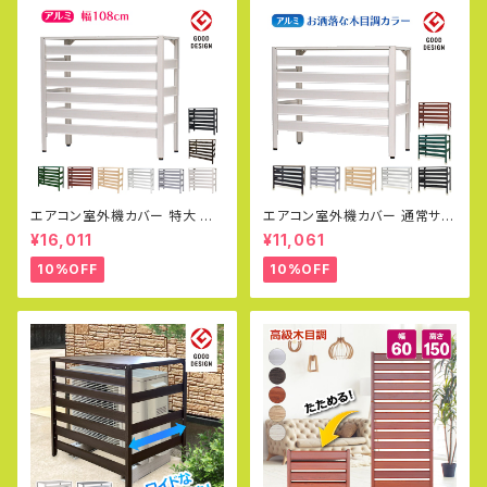
エアコン室外機カバー 特大 ジ
エアコン室外機カバー 通常サイ
ャンボサイズ 1080×390×945
ズ アルミ製 カラバリ グッドデザ
¥16,011
¥11,061
mm グッドデザイン賞受賞 アル
イン賞 おしゃれ エコキュート 雨
ミ製 木目調 エアコンカバー ベ
雪 冬 寒冷地 日除け エアコンカ
10%OFF
10%OFF
ランダ 雨 雪 日よけ KB-108
バー エクステリア 室外機ラック
白 DIY KB-90