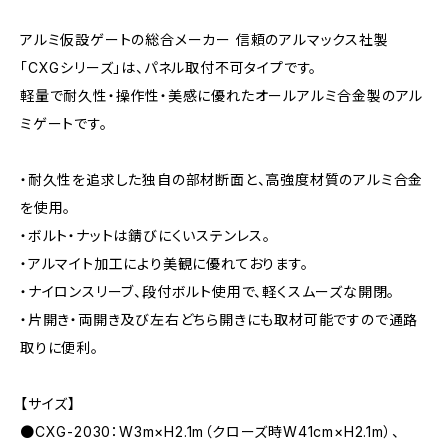
アルミ仮設ゲートの総合メーカー 信頼のアルマックス社製
「CXGシリーズ」は、パネル取付不可タイプです。
軽量で耐久性・操作性・美感に優れたオールアルミ合金製のアル
ミゲートです。
・耐久性を追求した独自の部材断面と、高強度材質のアルミ合金
を使用。
・ボルト・ナットは錆びにくいステンレス。
・アルマイト加工により美観に優れております。
・ナイロンスリーブ、段付ボルト使用で、軽くスムーズな開閉。
・片開き・両開き及び左右どちら開きにも取材可能ですので通路
取りに便利。
【サイズ】
●CXG-2030：W3m×H2.1m（クローズ時W41cm×H2.1m）、