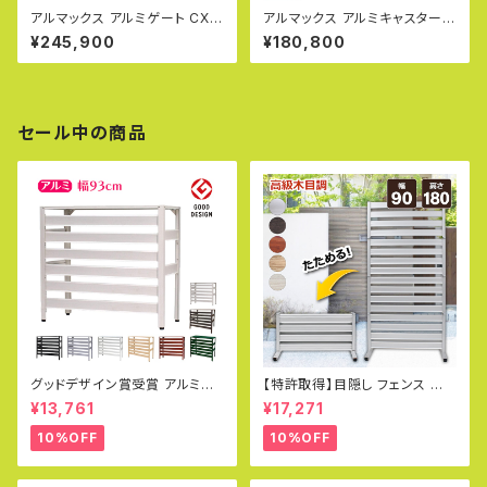
アルマックス アルミゲート CXG
アルマックス アルミキャスターク
2060（幅6m×高さ2.1m） CXG
ロスゲート AXG2027（パネル
¥245,900
¥180,800
シリーズ パネル取付不可タイプ
無し 幅2.7m×高さ2.1m）パネル
片開き 伸縮門扉 フロアゲート
取付できるパネル兼用タイプ サ
アコーディオンゲート アルミフェ
イクルクロスゲート CXGA-20
ンス 蛇腹ゲート ジャバラゲート
27 門扉 伸縮門扉 アルミキャス
キャスターゲート ガレージゲー
ターゲート 片開き 両開き ALM
セール中の商品
ト 仮設ゲートALMAX 【代引・時
AX 【代引・時間指定不可】(社)
間指定不可】
仮設工業会月刊誌に掲載
グッドデザイン賞受賞 アルミ製
【特許取得】目隠し フェンス 折り
エアコン室外機カバー（大型タイ
たたみ式 オレフェンス 幅90×高
¥13,761
¥17,271
プ）Lサイズ エアコン室外機対応
さ180cm 選べる4色 アルミ 柱
実用新案取得
門扉 アルミフェンス 四つ折り O
10%OFF
10%OFF
F0918