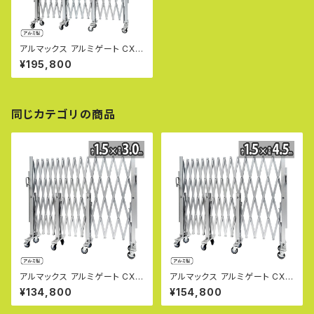
アルマックス アルミゲート CXG
2045（幅4.5m×高さ2.1m） CX
¥195,800
Gシリーズ パネル取付不可タイ
プ 片開き 伸縮門扉 フロアゲー
ト アコーディオンゲート アルミ
フェンス 蛇腹ゲート ジャバラゲ
ート キャスターゲート ガレージ
同じカテゴリの商品
ゲート 仮設ゲートALMAX 【代
引・時間指定不可】
アルマックス アルミゲート CXG
アルマックス アルミゲート CXG
1530（幅3m×高さ1.5m） CXG
1545（幅4.5m×高さ1.5m） CX
¥134,800
¥154,800
シリーズ パネル取付不可タイプ
Gシリーズ パネル取付不可タイ
サイクルクロスゲート CXGA-1
プ サイクルクロスゲート CXGA