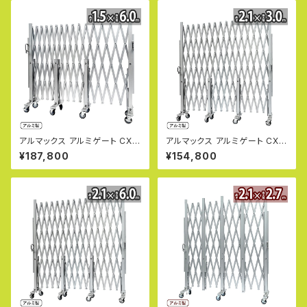
530 片開き 伸縮門扉 フロアゲ
-1545 片開き 伸縮門扉 フロア
ート アコーディオンゲート アル
ゲート アコーディオンゲート ア
ミフェンス 蛇腹ゲート キャスタ
ルミフェンス 蛇腹ゲート キャス
ーゲート 仮設ゲートALMAX
ターゲート 仮設ゲートALMAX
【代引・時間指定不可】
【代引・時間指定不可】
アルマックス アルミゲート CXG
アルマックス アルミゲート CXG
1560（幅6m×高さ1.5m） CXG
2030（幅3m×高さ2.1m） CXG
¥187,800
¥154,800
シリーズ パネル取付不可タイプ
シリーズ パネル取付不可タイプ
サイクルクロスゲート CXGA-1
片開き 伸縮門扉 フロアゲート
560 片開き 伸縮門扉 フロアゲ
アコーディオンゲート アルミフェ
ート アコーディオンゲート アル
ンス 蛇腹ゲート ジャバラゲート
ミフェンス 蛇腹ゲート キャスタ
キャスターゲート ガレージゲー
ーゲート 仮設ゲートALMAX
ト 仮設ゲートALMAX 【代引・時
【代引・時間指定不可】
間指定不可】