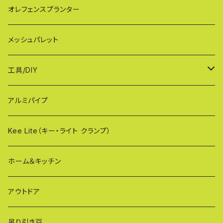
AXG（パネル兼用タイプ）
奥行ワイド KB114
VXGシリーズ（ご家庭用）
幅60cmタイプ
オレフェンスプランター
MXG（最高級 パネル兼用タイプ）
シンプルモデル KB90-PT
WXGシリーズ（ご家庭用）
幅90cmタイプ
メッシュパレット
CXG（パネル取付不可タイプ）
TXGシリーズ（ご家庭用/和風）
幅120cmタイプ
工具/DIY
XXG（パネル専用タイプ）
荷揚げバケツ
アルミパイプ
OXG（二輪・二輪・一輪/傾斜地対応アルミゲート）
樹脂製止水パネル
Kee Lite（キー・ライト クランプ）
ザ・クランプ
ホーム＆キッチン
蝶ボルト
アウトドア
建築補材
吊り引き戸