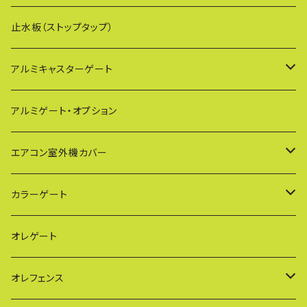
止水板（ストップタップ）
アルミキャスターゲート
EXG（傾斜地対応アルミゲート）
アルミゲート・オプション
PXG（EXG廉価版/傾斜地対応アルミゲート）
エアコン室外機カバー
BXGシリーズ（傾斜地対応/家庭用アルミゲート）
通常サイズ KB90
カラーゲート
FXG（一輪/傾斜地対応アルミゲート）
大型サイズ KB93
QXGシリーズ（ご家庭用）
オレゲート
HXG（傾斜地対応アルミゲート）
特大サイズ KB108
SXGシリーズ(ご家庭用/ペットゲート)
オレフェンス