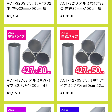
ACT-3209 アルミパイプ32
ACT-3210 アルミパイプ32
Φ 直径32mm×90cm 厚み
Φ 直径32mm×100cm 厚
2.0~2.3mm DIY 工作 丸パ
み2.0~2.3mm DIY 工作 丸
¥1,750
¥1,950
イプ 金属素材 加工 単管パ
パイプ 金属素材 加工 単管
イプ 補修 アルマックス AL
パイプ 補修 アルマックス A
MAX
LMAX
ACT-42703 アルミ単管パ
ACT-42705 アルミ単管パ
イプ 42.7パイ×30cm 42.7
イプ 42.7パイ×50cm 42.7
Φ 単管パイプ ジョイント ク
Φ 単管パイプ ジョイント ク
¥1,950
¥1,850
ランプ 規格 単管クランプ
ランプ 規格 単管クランプ
バリケード
バリケード