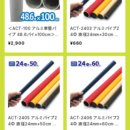
＜ACT-100 アルミ単管パ
ACT-2403 アルミパイプ2
イプ 48.6パイ×100cm＞4
4Φ 直径24mm×30cm 厚
8.6Φ 肉厚2〜2.3mm 軽い
み2.0〜2.3mm DIY 工作
¥2,900
¥660
アルミ製単管パイプ ガーデ
丸パイプ 金属素材 加工 単
ン パイプ DIY 園芸棚 果樹
管パイプ 補修 アルマックス
棚 支柱 ガーデニング 家庭
ALMAX
菜園 太陽光発電 クランプ
単管パイプ ジョイント タン
カン
ACT-2405 アルミパイプ2
ACT-2406 アルミパイプ2
4Φ 直径24mm×50cm 厚
4Φ 直径24mm×60cm 厚
み2.0〜2.3mm DIY 工作
み2.0〜2.3mm DIY 工作