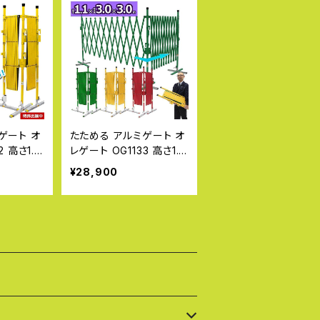
ゲート オ
たためる アルミゲート オ
 高さ1.1
レゲート OG1133 高さ1.1
m アルミ製
×最大幅3m×3m アルミ製
¥28,900
り 折りた
フェンス 間仕切り 折りた
可能
たみ 伸縮 連結可能