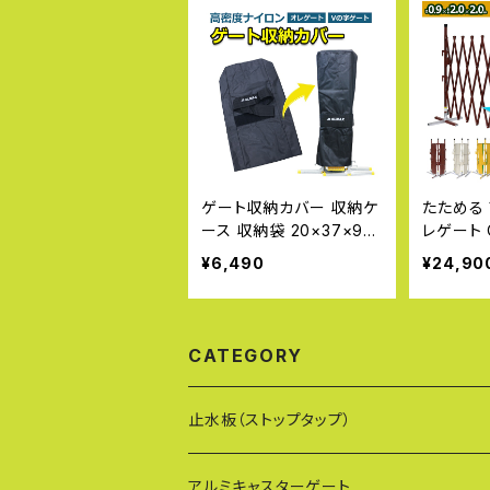
ゲート収納カバー 収納ケ
たためる
ース 収納袋 20×37×90
レゲート 
cm<br>袋 保護袋 保護
9×最大幅
¥6,490
¥24,90
保管 屋外 多機能収納 高
製 フェン
密度ナイロン 水に強い オ
たたみ 
レゲート Vの字ゲート VX
G バッグ トン袋 キャスタ
CATEGORY
ーゲート クロスゲート 仮
設ゲート アルマックス AL
MAX
止水板（ストップタップ）
アルミキャスターゲート