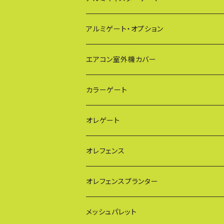
EXG（傾斜地対応アルミゲート）
アルミゲート・オプション
PXG（EXG廉価版/傾斜地対応アルミゲート
エアコン室外機カバー
BXGシリーズ（傾斜地対応/家庭用アルミゲ
通常サイズ KB90
カラーゲート
FXG（一輪/傾斜地対応アルミゲート）
大型サイズ KB93
QXGシリーズ（ご家庭用）
オレゲート
HXG（傾斜地対応アルミゲート）
特大サイズ KB108
SXGシリーズ(ご家庭用/ペットゲート)
オレフェンス
AXG（パネル兼用タイプ）
奥行ワイド KB114
VXGシリーズ（ご家庭用）
幅60cmタイプ
オレフェンスプランター
MXG（最高級 パネル兼用タイプ）
シンプルモデル KB90-PT
WXGシリーズ（ご家庭用）
幅90cmタイプ
メッシュパレット