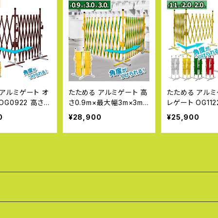
 アルミゲート オ
たためる アルミゲート 高
たためる アルミ
OG0922 高さ0.
さ0.9m×最大幅3m×3m<
レゲート OG1122
2m×2m アルミ
br>オレゲート 連結可能
×最大幅2m×2
0
¥28,900
¥25,900
ス 間仕切り 折り
アルミ フェンス 間仕切り
フェンス 間仕切
伸縮 連結可能
折りたたみ 伸縮 ペットゲ
たみ 伸縮 連結
ート 工事不要 アルミ伸縮
フェンス 伸縮フェンス DIY
ガーデニング 置くだけ 伸
縮式 門扉 ガレージ 侵入
防止 OG0933