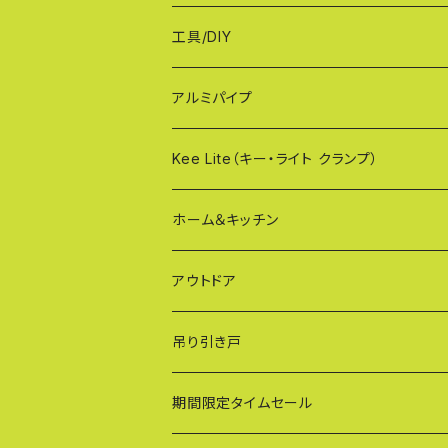
CXG（パネル取付不可タイプ）
TXGシリーズ（ご家庭用/和風）
幅120cmタイプ
工具/DIY
XXG（パネル専用タイプ）
荷揚げバケツ
アルミパイプ
OXG（二輪・二輪・一輪/傾斜地対応アルミ
樹脂製止水パネル
Kee Lite（キー・ライト クランプ）
ザ・クランプ
ホーム＆キッチン
蝶ボルト
アウトドア
建築補材
吊り引き戸
期間限定タイムセール