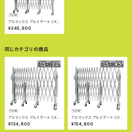
アルマックス アルミゲート CXG
2060（幅6m×高さ2.1m） CXG
¥245,900
シリーズ パネル取付不可タイプ
片開き 伸縮門扉 フロアゲート
アコーディオンゲート アルミフェ
ンス 蛇腹ゲート ジャバラゲート
キャスターゲート ガレージゲー
同じカテゴリの商品
ト 仮設ゲートALMAX 【代引・時
間指定不可】
アルマックス アルミゲート CXG
アルマックス アルミゲート CXG
1530（幅3m×高さ1.5m） CXG
1545（幅4.5m×高さ1.5m） CX
¥134,800
¥154,800
シリーズ パネル取付不可タイプ
Gシリーズ パネル取付不可タイ
サイクルクロスゲート CXGA-1
プ サイクルクロスゲート CXGA