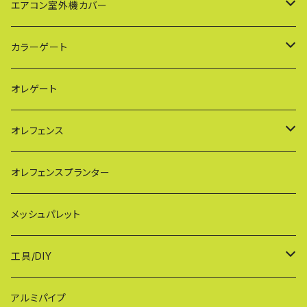
PXG（EXG廉価版/傾斜地対応アルミゲート）
エアコン室外機カバー
BXGシリーズ（傾斜地対応/家庭用アルミゲート）
通常サイズ KB90
カラーゲート
FXG（一輪/傾斜地対応アルミゲート）
大型サイズ KB93
QXGシリーズ（ご家庭用）
オレゲート
HXG（傾斜地対応アルミゲート）
特大サイズ KB108
SXGシリーズ(ご家庭用/ペットゲート)
オレフェンス
AXG（パネル兼用タイプ）
奥行ワイド KB114
VXGシリーズ（ご家庭用）
幅60cmタイプ
オレフェンスプランター
MXG（最高級 パネル兼用タイプ）
シンプルモデル KB90-PT
WXGシリーズ（ご家庭用）
幅90cmタイプ
メッシュパレット
CXG（パネル取付不可タイプ）
TXGシリーズ（ご家庭用/和風）
幅120cmタイプ
工具/DIY
XXG（パネル専用タイプ）
荷揚げバケツ
アルミパイプ