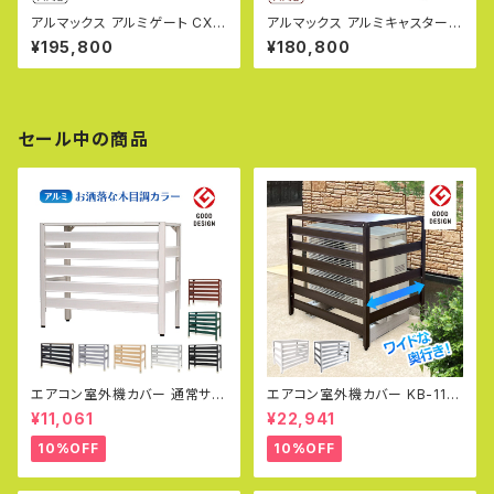
アルマックス アルミゲート CXG
アルマックス アルミキャスターク
2045（幅4.5m×高さ2.1m） CX
ロスゲート AXG2027（パネル
¥195,800
¥180,800
Gシリーズ パネル取付不可タイ
無し 幅2.7m×高さ2.1m）パネル
プ 片開き 伸縮門扉 フロアゲー
取付できるパネル兼用タイプ サ
ト アコーディオンゲート アルミ
イクルクロスゲート CXGA-20
フェンス 蛇腹ゲート ジャバラゲ
27 門扉 伸縮門扉 アルミキャス
ート キャスターゲート ガレージ
ターゲート 片開き 両開き ALM
セール中の商品
ゲート 仮設ゲートALMAX 【代
AX 【代引・時間指定不可】(社)
引・時間指定不可】
仮設工業会月刊誌に掲載
エアコン室外機カバー 通常サイ
エアコン室外機カバー KB-114
ズ アルミ製 カラバリ グッドデザ
グッドデザイン賞受賞 アルミ 木
¥11,061
¥22,941
イン賞 おしゃれ エコキュート 雨
目調 室外機 日よけ 直射日光 D
雪 冬 寒冷地 日除け エアコンカ
IY エコキュート アルマックス 土
10%OFF
10%OFF
バー エクステリア 室外機ラック
日出荷OK
白 DIY KB-90