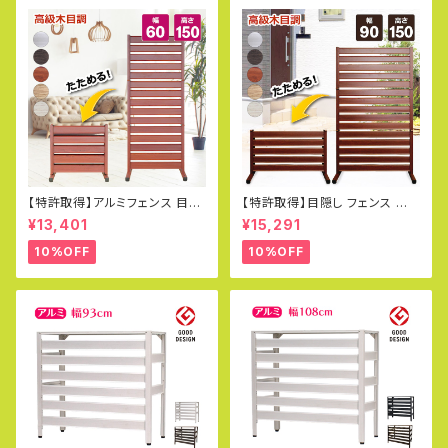
【特許取得】アルミフェンス 目隠
【特許取得】目隠し フェンス 折り
し フェンス ガーデンフェンス ペ
たたみ式 オレフェンス 幅90×高
¥13,401
¥15,291
ットフェンス パーテーション プ
さ150cm 選べる4色 アルミ 柱
ール 幅60×150cm 庭 DIY 柱
門扉 アルミフェンス 三つ折り O
10%OFF
10%OFF
門扉 アルミ オレフェンス OF06
F0915
15