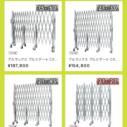
530 片開き 伸縮門扉 フロアゲ
-1545 片開き 伸縮門扉 フロア
ート アコーディオンゲート アル
ゲート アコーディオンゲート ア
ミフェンス 蛇腹ゲート キャスタ
ルミフェンス 蛇腹ゲート キャス
ーゲート 仮設ゲートALMAX
ターゲート 仮設ゲートALMAX
【代引・時間指定不可】
【代引・時間指定不可】
アルマックス アルミゲート CXG
アルマックス アルミゲート CXG
1560（幅6m×高さ1.5m） CXG
2030（幅3m×高さ2.1m） CXG
¥187,800
¥154,800
シリーズ パネル取付不可タイプ
シリーズ パネル取付不可タイプ
サイクルクロスゲート CXGA-1
片開き 伸縮門扉 フロアゲート
560 片開き 伸縮門扉 フロアゲ
アコーディオンゲート アルミフェ
ート アコーディオンゲート アル
ンス 蛇腹ゲート ジャバラゲート
ミフェンス 蛇腹ゲート キャスタ
キャスターゲート ガレージゲー
ーゲート 仮設ゲートALMAX
ト 仮設ゲートALMAX 【代引・時
【代引・時間指定不可】
間指定不可】