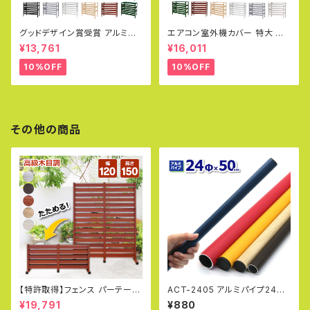
グッドデザイン賞受賞 アルミ製
エアコン室外機カバー 特大 ジ
エアコン室外機カバー（大型タイ
ャンボサイズ 1080×390×945
¥13,761
¥16,011
プ）Lサイズ エアコン室外機対応
mm グッドデザイン賞受賞 アル
実用新案取得
ミ製 木目調 エアコンカバー ベ
10%OFF
10%OFF
ランダ 雨 雪 日よけ KB-108
その他の商品
【特許取得】フェンス パーテーシ
ACT-2405 アルミパイプ24Φ
ョン 幅120×高さ150cm ガーデ
直径24mm×50cm 厚み2.0〜
¥19,791
¥880