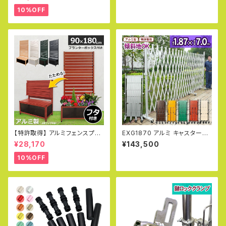
ンフェンス DIY アルミフェンス
2.3mm DIY 工作 丸パイプ 金
目隠し 柱 門扉 プール フェンス
属素材 加工 単管パイプ 補修 ア
10%OFF
オレフェンス OF1215
ルマックス ALMAX
【特許取得】 アルミフェンスプラ
EXG1870 アルミ キャスターゲ
ンター 90×180cm 木目調 目
ート W7.0m×H1.9m 門扉 ラテ
¥28,170
¥143,500
隠し プランター オレフェンスプ
ィス フェンス クロスゲート 仮設
ランター おしゃれ ラティス OFP
工業会月刊誌に掲載
10%OFF
0918