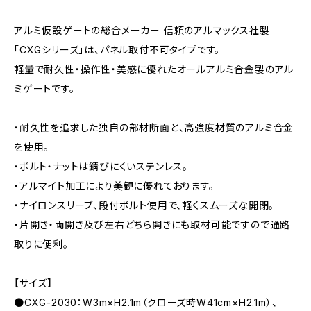
アルミ仮設ゲートの総合メーカー 信頼のアルマックス社製
「CXGシリーズ」は、パネル取付不可タイプです。
軽量で耐久性・操作性・美感に優れたオールアルミ合金製のアル
ミゲートです。
・耐久性を追求した独自の部材断面と、高強度材質のアルミ合金
を使用。
・ボルト・ナットは錆びにくいステンレス。
・アルマイト加工により美観に優れております。
・ナイロンスリーブ、段付ボルト使用で、軽くスムーズな開閉。
・片開き・両開き及び左右どちら開きにも取材可能ですので通路
取りに便利。
【サイズ】
●CXG-2030：W3m×H2.1m（クローズ時W41cm×H2.1m）、