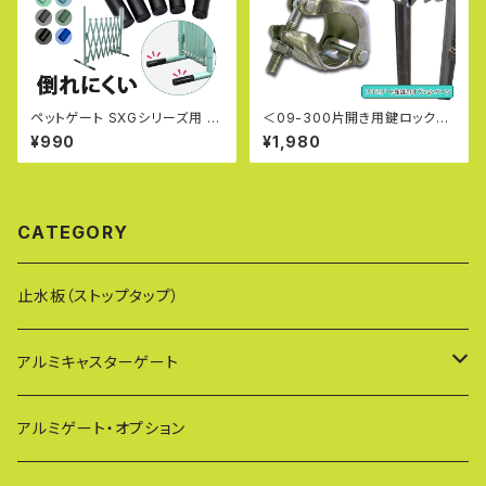
ペットゲート SXGシリーズ用 延
＜09-300片開き用鍵ロックク
長パイプセット 倒れにくい 転倒
ランプ＞アルミゲート用オプショ
¥990
¥1,980
防止 sxg用スタンド オプション
ン アルミゲートのトップメーカ
パーツ アルミ フェンス SXG07
ー・アルマックス製
15 SXG0730 S-E
CATEGORY
止水板（ストップタップ）
アルミキャスターゲート
EXG（傾斜地対応アルミゲート）
アルミゲート・オプション