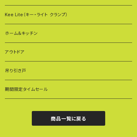
OXG（二輪・二輪・一輪/傾斜地対応アルミゲート）
樹脂製止水パネル
Kee Lite（キー・ライト クランプ）
ザ・クランプ
ホーム＆キッチン
蝶ボルト
アウトドア
建築補材
吊り引き戸
期間限定タイムセール
商品一覧に戻る