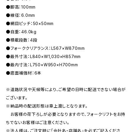
●脚高：100mm
●線径：6.0mm
●網目ピッチ：50×50mm
●自重：46.0kg
●積載段数：4段
●フォーククリアランス：L567×W870mm
●最外寸法：L840×W1,030×H857mm
●最内寸法：L750×W950×H700mm
●底面補強材：6本
※道路状況や天候等により、ご希望の日時に配送できない場合が
ございます。
※納品時の配送形態は車上渡しとなります。
お客様の荷下ろしが必要となりますので、フォークリフトをお持
ちでないお客様はご注意ください。
※法人様は、ご注文時に「会社名・店舗名」を必ずご記入くださ