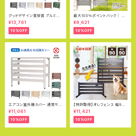
グッドデザイン賞受賞 アルミ製
最大100％ポイントバック│ 室
エアコン室外機カバー（大型タイ
外機カバー アルミ 遮熱 3色 エ
¥13,761
¥9,621
プ）Lサイズ エアコン室外機対応
アコン室外機カバー 900×380
実用新案取得
×730mm シンプルモデル おし
10%OFF
10%OFF
ゃれ 日よけ 雨よけ 積雪 目隠し
軽量 節電 簡単組立 大型 ルー
バー 錆びにくい 簡易版 廉価版
KB-90-PT アルマックス ALM
AX
エアコン室外機カバー 通常サイ
【特許取得】オレフェンス 幅90×
ズ アルミ製 カラバリ グッドデザ
高さ90cm 選べる4色 アルミ
¥11,061
¥11,421
イン賞 おしゃれ エコキュート 雨
柱 門扉 アルミフェンス パーテ
雪 冬 寒冷地 日除け エアコンカ
ーション 目隠し フェンス 折りた
10%OFF
10%OFF
バー エクステリア 室外機ラック
たみ式 三つ折り OF0909
白 DIY KB-90