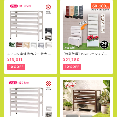
エアコン室外機カバー 特大 ジ
【特許取得】アルミフェンスプラ
ャンボサイズ 1080×390×945
ンター60×180cm 木目調 目隠
¥16,011
¥21,780
mm グッドデザイン賞受賞 アル
し プランター オレフェンスプラ
ミ製 木目調 エアコンカバー ベ
ンター おしゃれ ラティス OFP0
10%OFF
10%OFF
ランダ 雨 雪 日よけ KB-108
618