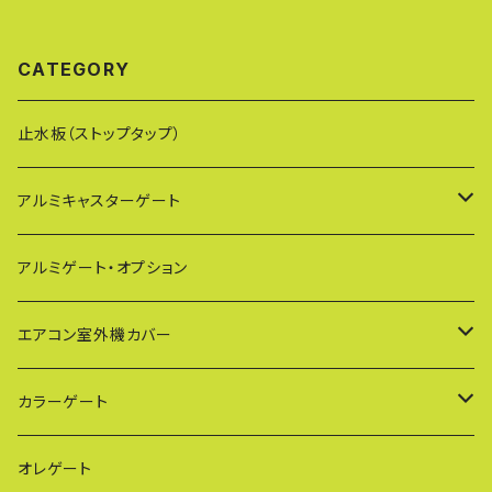
建築現場 住宅門扉 資材置き場
宅門扉 アルミキャスターゲート
アルミキャスターゲート 傾斜地
傾斜地対応 伸縮門扉【代引・時
対応 伸縮門扉【代引不可】
間指定不可】【送料無料】 (社)仮
設工業会月刊誌に掲載
CATEGORY
止水板（ストップタップ）
アルミキャスターゲート
EXG（傾斜地対応アルミゲート）
アルミゲート・オプション
PXG（EXG廉価版/傾斜地対応アルミゲート）
エアコン室外機カバー
BXGシリーズ（傾斜地対応/家庭用アルミゲート）
通常サイズ KB90
カラーゲート
FXG（一輪/傾斜地対応アルミゲート）
大型サイズ KB93
QXGシリーズ（ご家庭用）
オレゲート