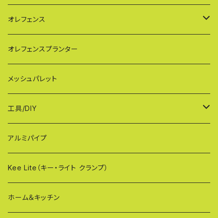
HXG（傾斜地対応アルミゲート）
特大サイズ KB108
SXGシリーズ(ご家庭用/ペットゲート)
オレフェンス
AXG（パネル兼用タイプ）
奥行ワイド KB114
VXGシリーズ（ご家庭用）
幅60cmタイプ
オレフェンスプランター
MXG（最高級 パネル兼用タイプ）
シンプルモデル KB90-PT
WXGシリーズ（ご家庭用）
幅90cmタイプ
メッシュパレット
CXG（パネル取付不可タイプ）
TXGシリーズ（ご家庭用/和風）
幅120cmタイプ
工具/DIY
XXG（パネル専用タイプ）
荷揚げバケツ
アルミパイプ
OXG（二輪・二輪・一輪/傾斜地対応アルミゲート）
樹脂製止水パネル
Kee Lite（キー・ライト クランプ）
ザ・クランプ
ホーム＆キッチン