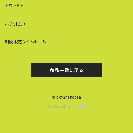
蝶ボルト
アウトドア
建築補材
吊り引き戸
期間限定タイムセール
商品一覧に戻る
© botanshoten
Powered by