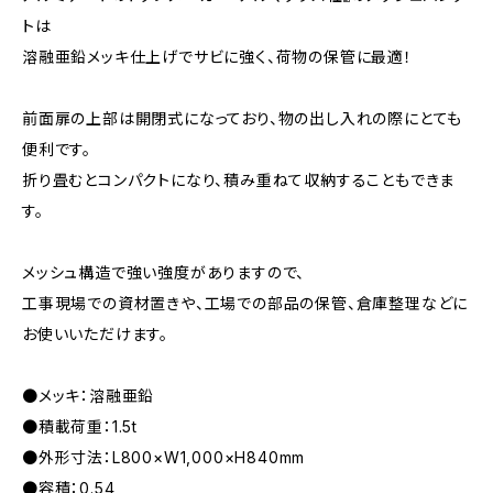
トは
溶融亜鉛メッキ仕上げでサビに強く、荷物の保管に最適！
前面扉の上部は開閉式になっており、物の出し入れの際にとても
便利です。
折り畳むとコンパクトになり、積み重ねて収納することもできま
す。
メッシュ構造で強い強度がありますので、
工事現場での資材置きや、工場での部品の保管、倉庫整理などに
お使いいただけます。
●メッキ：溶融亜鉛
●積載荷重：1.5t
●外形寸法：L800×W1,000×H840mm
●容積：0.54