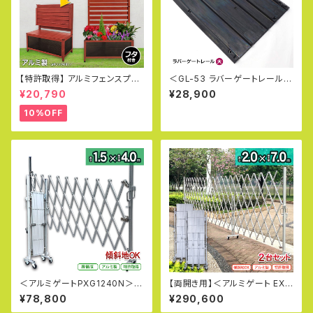
【特許取得】 アルミフェンスプラ
＜GL-53 ラバーゲートレール
ンター60×150cm 木目調 目隠
（大）＞キャスターゲート用ゴム
¥20,790
¥28,900
し プランター オレフェンスプラ
レール 風による膨らみ防止に
ンター おしゃれ ラティス OFP0
破損対策 アルミゲート用ゲート
10%OFF
615
レール 連結可能 キャスターレー
ル 損傷防止 負担軽減 ゴムマッ
ト アルマックス アルミゲート 伸
縮門扉 カーゲート アルミフェン
ス ALMAX
＜アルミゲートPXG1240N＞W
【両開き用】＜アルミゲート EXG
4.0m×H1.5m 特許取得 門扉
2070N(J)×2台セット＞特許取
¥78,800
¥290,600
フェンス キャスターゲート 土木
得 フェンス キャスターゲート 住