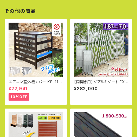
その他の商品
エアコン室外機カバー KB-114
【両開き用】＜アルミゲート EXG
グッドデザイン賞受賞 アルミ 木
1870N(J)×2台セット＞特許取
¥22,941
¥282,000
目調 室外機 日よけ 直射日光 D
得 フェンス キャスターゲート 住
IY エコキュート アルマックス 土
宅門扉 アルミキャスターゲート
10%OFF
日出荷OK
傾斜地対応 伸縮門扉【代引・時
間指定不可】【送料無料】 (社)仮
設工業会月刊誌に掲載