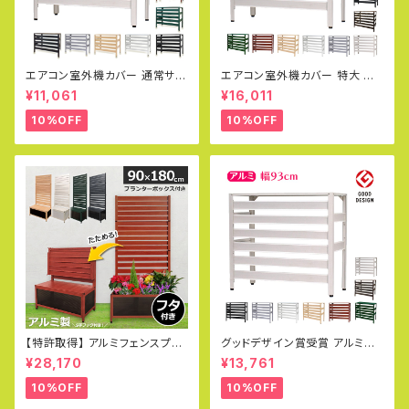
エアコン室外機カバー 通常サイ
エアコン室外機カバー 特大 ジ
ズ アルミ製 カラバリ グッドデザ
ャンボサイズ 1080×390×945
¥11,061
¥16,011
イン賞 おしゃれ エコキュート 雨
mm グッドデザイン賞受賞 アル
雪 冬 寒冷地 日除け エアコンカ
ミ製 木目調 エアコンカバー ベ
10%OFF
10%OFF
バー エクステリア 室外機ラック
ランダ 雨 雪 日よけ KB-108
白 DIY KB-90
【特許取得】 アルミフェンスプラ
グッドデザイン賞受賞 アルミ製
ンター 90×180cm 木目調 目
エアコン室外機カバー（大型タイ
¥28,170
¥13,761
隠し プランター オレフェンスプ
プ）Lサイズ エアコン室外機対応
ランター おしゃれ ラティス OFP
実用新案取得
10%OFF
10%OFF
0918