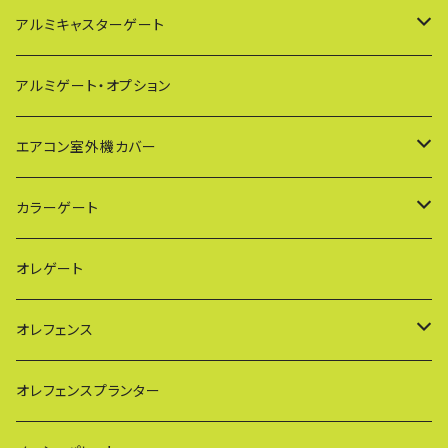
アルミキャスターゲート
EXG（傾斜地対応アルミゲート）
アルミゲート・オプション
PXG（EXG廉価版/傾斜地対応アルミゲート）
エアコン室外機カバー
BXGシリーズ（傾斜地対応/家庭用アルミゲート）
通常サイズ KB90
カラーゲート
FXG（一輪/傾斜地対応アルミゲート）
大型サイズ KB93
QXGシリーズ（ご家庭用）
オレゲート
HXG（傾斜地対応アルミゲート）
特大サイズ KB108
SXGシリーズ(ご家庭用/ペットゲート)
オレフェンス
AXG（パネル兼用タイプ）
奥行ワイド KB114
VXGシリーズ（ご家庭用）
幅60cmタイプ
オレフェンスプランター