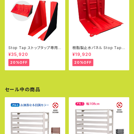
Stop Tap ストップタップ専用
樹脂製止水パネル Stop Tap
サイドアタッチメント 左右1セット
ストップタップ 小型軽量タイプ
¥35,920
¥19,920
次世代型緊急洪水防護システム
幅70.5×高さ52.8×奥行68cm
止水版 玄関 浸水防止 ゲリラ豪
止水板
20%OFF
20%OFF
雨 水害対策 止水板
セール中の商品