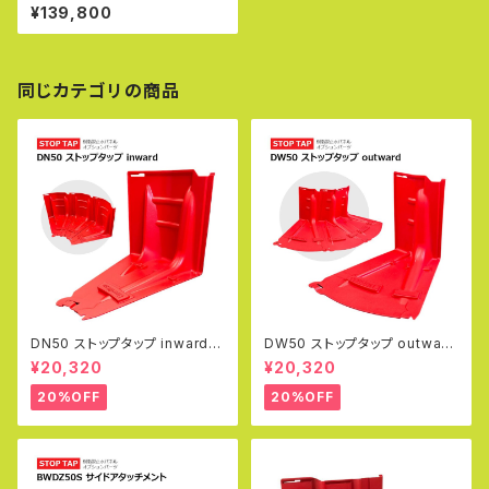
ップ 止水パネル 樹脂製 止水板
¥139,800
土のう 幅70.5×高さ52.8×奥
行68cm 小型軽量タイプ 玄関
浸水防止 水害対策 防災 豪雨
浸水対策 防護 防災 洪水 堰き
止め
同じカテゴリの商品
DN50 ストップタップ inward
DW50 ストップタップ outward
（内側）止水パネル 止水板 土の
（外側）止水パネル 止水板 土の
¥20,320
¥20,320
う 浸水対策 水害対策 ゲリラ豪
う 浸水対策 水害対策 ゲリラ豪
雨 防災 玄関 洪水 大雨 台風 オ
雨 防災 玄関 洪水 大雨 台風 オ
20%OFF
20%OFF
プションパーツ
プションパーツ