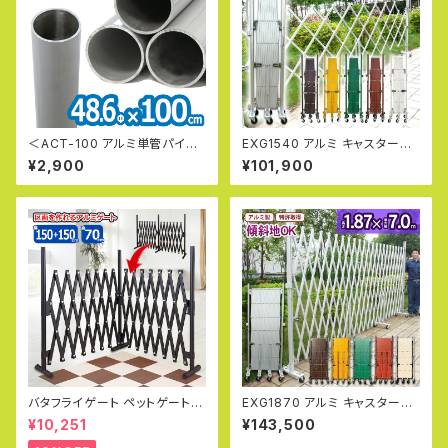
＜ACT-100 アルミ単管パイプ
EXG1540 アルミ キャスターゲ
48.6パイ×100cm＞48.6Φ 肉
ート W4.0m×H1.6m 門扉 ラテ
¥2,900
¥101,900
厚2〜2.3mm 軽いアルミ製単
ィス フェンス クロスゲート 仮設
管パイプ ガーデン パイプ DIY
工業会月刊誌に掲載
園芸棚 果樹棚 支柱 ガーデニン
グ 家庭菜園 太陽光発電 クラン
プ 単管パイプ ジョイント タンカ
ン
バタフライゲート ペットゲート フ
EXG1870 アルミ キャスターゲ
ェンス 幅150cm×150cm 高70
ート W7.0m×H1.9m 門扉 ラテ
¥10,251
¥143,500
cm アルミフェンス ラティス ゲ
ィス フェンス クロスゲート 仮設
ート 犬 ドッグラン 目隠し ペット
工業会月刊誌に掲載