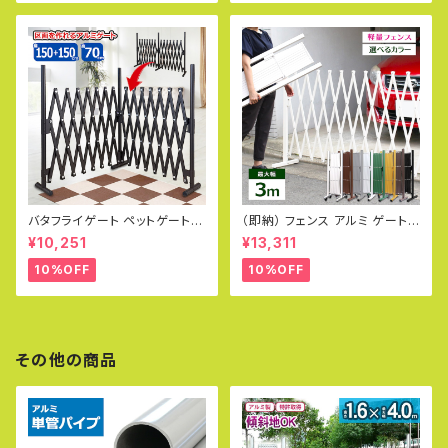
バタフライゲート ペットゲート フ
（即納） フェンス アルミ ゲート
ェンス 幅150cm×150cm 高70
幅3.0m 伸縮ゲート 門扉 アル
¥10,251
¥13,311
cm アルミフェンス ラティス ゲ
ミフェンス diy 簡単 種類 支柱
ート 犬 ドッグラン 目隠し ペット
ガーデン アルマックス QXG103
10%OFF
10%OFF
フェンス サークル 猫 SXG073
0 土日出荷OK
0
その他の商品