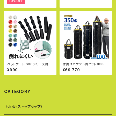
10%OFF
フェンス サークル 猫 SXG073
0
ペットゲート SXGシリーズ用 延
荷揚げバケツ 5個セット Φ350
長パイプセット 倒れにくい 転倒
×H1400mm 最大荷重100kg
¥990
¥69,770
防止 sxg用スタンド オプション
電工バケツ トン袋 フレコン 荷
パーツ アルミ フェンス SXG07
上げ 荷下げ 吊り上げ 吊袋 揚
15 SXG0730 S-E
重 玉掛け 手すり 筋交 ホイスト
CATEGORY
止水板（ストップタップ）