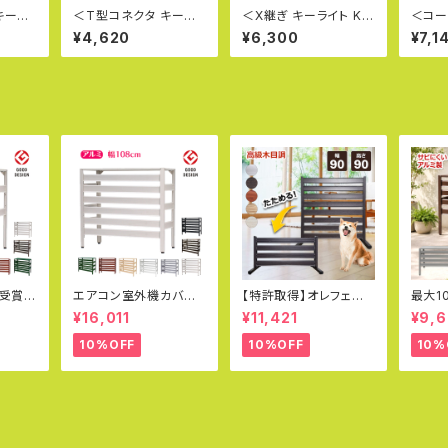
キーラ
＜T型コネクタ キーラ
＜X継ぎ キーライト Ke
＜コー
15-8
イト Kee Lite L10-8
e Lite L26-8＞英国キ
ライト K
¥4,620
¥6,300
¥7,1
ンプ社
＞英国キークランプ社
ークランプ社製 キー・ラ
8＞英
単管パ
製 キー・ライト 単管パ
イト 単管パイプジョイン
製 キ
量 見
イプジョイント 軽量 見
ト 軽量 見た目が美しい
イプジ
いジョ
た目が美しい 軽いジョ
軽いジョイント クランプ
た目が
女性で
イント クランプ 女性で
女性でも取付可能
イント
光発電
も取付可能 太陽光発電
も取
受賞
エアコン室外機カバー
【特許取得】オレフェン
最大1
特大 ジャンボサイズ 10
ス 幅90×高さ90cm
ク│ 
¥16,011
¥11,421
¥9,6
イプ）L
80×390×945mm グ
選べる4色 アルミ 柱 門
ミ 遮
室外機
ッドデザイン賞受賞 ア
扉 アルミフェンス パー
外機カ
10%OFF
10%OFF
10%
得
ルミ製 木目調 エアコン
テーション 目隠し フェ
×73
カバー ベランダ 雨 雪
ンス 折りたたみ式 三つ
デル 
日よけ KB-108
折り OF0909
よけ 
節電 
ーバー
版 廉価
アルマ