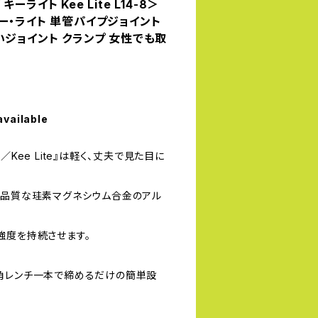
ライト Kee Lite L14-8＞
ー・ライト 単管パイプジョイント
いジョイント クランプ 女性でも取
available
／Kee Lite』は軽く、丈夫で見た目に
高品質な珪素マグネシウム合金のアル
強度を持続させます。
角レンチ一本で締めるだけの簡単設