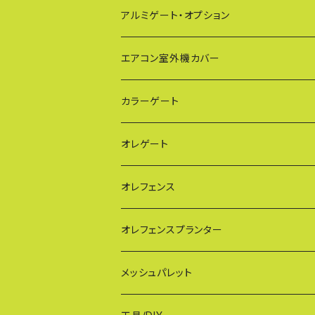
EXG（傾斜地対応アルミゲート）
アルミゲート・オプション
PXG（EXG廉価版/傾斜地対応アルミゲート
エアコン室外機カバー
BXGシリーズ（傾斜地対応/家庭用アルミゲ
通常サイズ KB90
カラーゲート
FXG（一輪/傾斜地対応アルミゲート）
大型サイズ KB93
QXGシリーズ（ご家庭用）
オレゲート
HXG（傾斜地対応アルミゲート）
特大サイズ KB108
SXGシリーズ(ご家庭用/ペットゲート)
オレフェンス
AXG（パネル兼用タイプ）
奥行ワイド KB114
VXGシリーズ（ご家庭用）
幅60cmタイプ
オレフェンスプランター
MXG（最高級 パネル兼用タイプ）
シンプルモデル KB90-PT
WXGシリーズ（ご家庭用）
幅90cmタイプ
メッシュパレット
CXG（パネル取付不可タイプ）
TXGシリーズ（ご家庭用/和風）
幅120cmタイプ