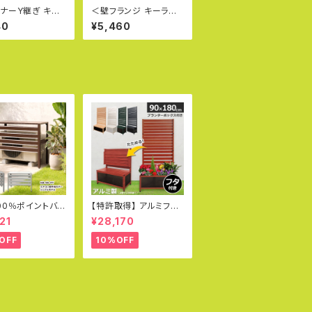
ナーY継ぎ キー
＜壁フランジ キーライト
ee Lite L20-
Kee Lite L61-8＞英
40
¥5,460
国キークランプ社
国キークランプ社製 キ
ー・ライト 単管パ
ー・ライト 単管パイプジ
ョイント 軽量 見
ョイント 軽量 見た目が
美しい 軽いジョ
美しい 軽いジョイント
 クランプ 女性で
クランプ 女性でも取付
付可能
可能
00％ポイントバッ
【特許取得】 アルミフェ
室外機カバー アル
ンスプランター 90×18
21
¥28,170
熱 3色 エアコン室
0cm 木目調 目隠し プ
バー 900×380
ランター オレフェンスプ
OFF
10%OFF
0mm シンプルモ
ランター おしゃれ ラテ
おしゃれ 日よけ 雨
ィス OFP0918
積雪 目隠し 軽量
簡単組立 大型 ル
 錆びにくい 簡易
版 KB-90-PT
ックス ALMAX