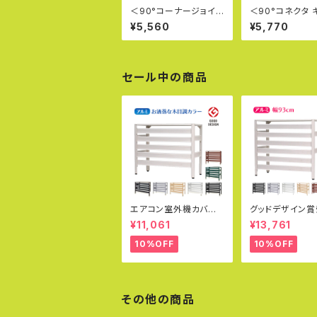
＜90°コーナージョイン
＜90°コネクタ 
ト キーライト Kee Lite
イト Kee Lite L
¥5,560
¥5,770
L21-8＞英国キークラ
＞英国キークラ
ンプ社製 キー・ライト
製 キー・ライト 
単管パイプジョイント
イプジョイント 軽
軽量 見た目が美しい 軽
た目が美しい 軽
いジョイント クランプ
イント クランプ 
セール中の商品
女性でも取付可能
も取付可能 太陽
エアコン室外機カバー
グッドデザイン賞
通常サイズ アルミ製 カ
アルミ製 エアコン室外
¥11,061
¥13,761
ラバリ グッドデザイン賞
機カバー（大型タ
おしゃれ エコキュート
サイズ エアコン
10%OFF
10%OFF
雨 雪 冬 寒冷地 日除け
対応 実用新案取
エアコンカバー エクス
テリア 室外機ラック 白
DIY KB-90
その他の商品