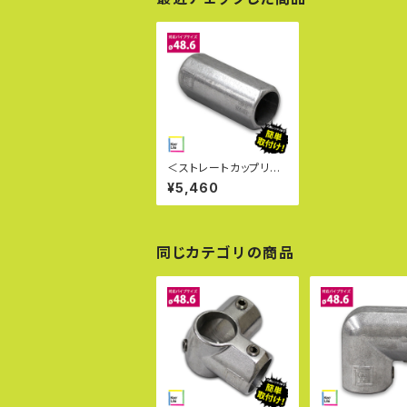
＜ストレートカップリン
グ キーライト Kee Lite
¥5,460
L14-8＞英国キークラ
ンプ社製 キー・ライト
単管パイプジョイント
軽量 見た目が美しい 軽
いジョイント クランプ
同じカテゴリの商品
女性でも取付可能 太陽
光発電