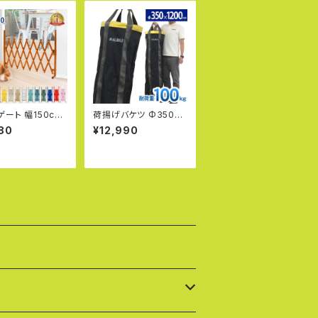
ゲート 幅150cm
荷揚げバケツ Φ350×
70cm アルミ製
H1200mm リフトバッ
80
¥12,990
ェンス ゲート 犬
グ 電工バケツ トン袋 フ
ラン 種類 おしゃ
レコン 荷上げ 荷下げ
隠し ペットフェン
吊り上げ 吊袋 揚重 玉
走防止策 猫 仕切
掛け 筋交 ホイスト
G0715