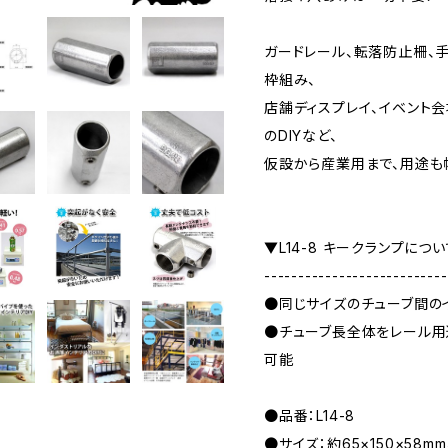
ガードレール、転落防止柵、
枠組み、
店舗ディスプレイ、イベント会
のDIYなど、
仮設から産業用まで、用途も
▼L14-8 キークランプにつ
---------------------------
●同じサイズのチューブ間の
●チューブ長全体をレール用
可能
●品番：L14-8
●サイズ：約65×150×58mm