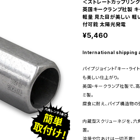
＜ストレートカップリング キー
英国キークランプ社製 キ
軽量 見た目が美しい 軽
付可能 太陽光発電
¥5,460
International shipping 
パイプジョイント『キー・ライト
も美しい仕上がり。
英国・キークランプ社製で、
ミ製。
腐食に耐え、パイプ構造物の
内蔵型スクリューネジを、六
置。
溶接や穴あけは一切不要！