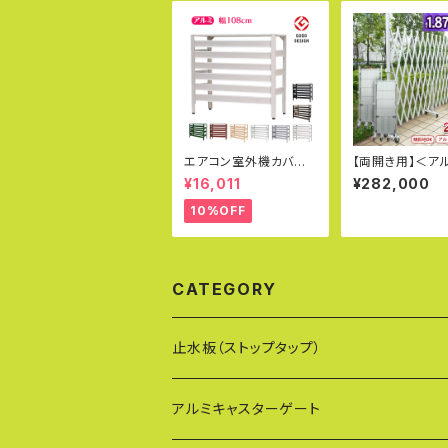
エアコン室外機カバー
【両開き用】＜ア
特大 ジャンボサイズ 10
ート EXG1870N
¥16,011
¥282,000
80×390×945mm グ
台セット＞特許取
ッドデザイン賞受賞 ア
ェンス キャスタ
10%OFF
ルミ製 木目調 エアコン
住宅門扉 アルミ
カバー ベランダ 雨 雪
ターゲート 傾斜
日よけ KB-108
伸縮門扉【代引・
定不可】【送料無
(社)仮設工業会
CATEGORY
に掲載
止水板（ストップタップ）
アルミキャスターゲート