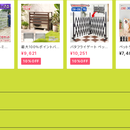
ルミゲ
最大100％ポイントバッ
バタフライゲート ペット
ペット
(J)×2
ク│ 室外機カバー アル
ゲート フェンス 幅150c
×高さ
¥9,621
¥10,251
¥7,4
得 フ
ミ 遮熱 3色 エアコン室
m×150cm 高70cm ア
ミニフ
ーゲート
外機カバー 900×380
ルミフェンス ラティス ゲ
ドッグ
10%OFF
10%OFF
キャス
×730mm シンプルモ
ート 犬 ドッグラン 目隠
れ 目
地対応
デル おしゃれ 日よけ 雨
し ペットフェンス サーク
ス 脱
時間指
よけ 積雪 目隠し 軽量
ル 猫 SXG0730
り SX
料】
節電 簡単組立 大型 ル
月刊誌
ーバー 錆びにくい 簡易
版 廉価版 KB-90-PT
アルマックス ALMAX