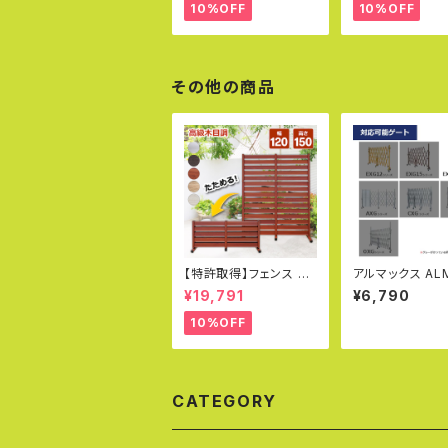
室外機 日よけ 直射日
おしゃれ エコキ
10%OFF
10%OFF
光 DIY エコキュート ア
雨 雪 冬 寒冷地
ルマックス 土日出荷OK
エアコンカバー 
テリア 室外機ラッ
DIY KB-90
その他の商品
【特許取得】フェンス パ
アルマックス AL
ーテーション 幅120×高
自在キャスター 
¥19,791
¥6,790
さ150cm ガーデンフェ
ット 360度回転
ンス DIY アルミフェン
100Φ M12×25
10%OFF
ス 目隠し 柱 門扉 プー
レーキ付 アルミ
ル フェンス オレフェン
用 EXG18/20用
ス OF1215
ター 車輪 交換用 
843
CATEGORY