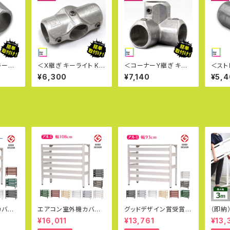
キーラ
＜X継ぎ キーライト Ke
＜コーナーY継ぎ キー
＜スト
10-8
e Lite L26-8＞英国キ
ライト Kee Lite L20-
グ キー
¥6,300
¥7,140
¥5,
ンプ社
ークランプ社製 キー・ラ
8＞英国キークランプ社
L14
単管パ
イト 単管パイプジョイン
製 キー・ライト 単管パ
ンプ社
量 見
ト 軽量 見た目が美しい
イプジョイント 軽量 見
単管パ
いジョ
軽いジョイント クランプ
た目が美しい 軽いジョ
軽量 
女性で
女性でも取付可能
イント クランプ 女性で
いジョ
光発電
も取付可能
女性で
光発
カバー
エアコン室外機カバー
グッドデザイン賞受賞
（即納
ミ製 カ
特大 ジャンボサイズ 10
アルミ製 エアコン室外
ゲート
¥16,011
¥13,761
¥13,
ザイン賞
80×390×945mm グ
機カバー（大型タイプ）L
ート 