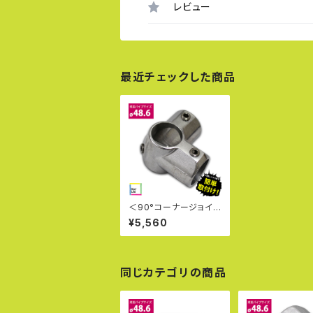
レビュー
最近チェックした商品
＜90°コーナージョイン
ト キーライト Kee Lite
¥5,560
L21-8＞英国キークラ
ンプ社製 キー・ライト
単管パイプジョイント
軽量 見た目が美しい 軽
いジョイント クランプ
同じカテゴリの商品
女性でも取付可能