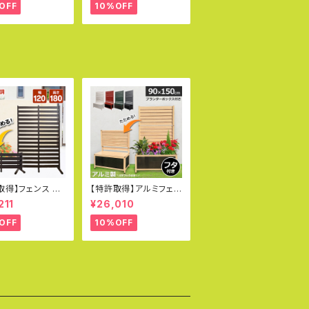
y 簡単 種類 支柱
ランター オレフェンスプ
OFF
10%OFF
ン アルマックス
ランター おしゃれ ラテ
1030 土日出荷O
ィス OFP0918
取得】フェンス パ
【特許取得】アルミフェン
ション 幅120×高
スプランター 90×150c
211
¥26,010
0cm ガーデンフェ
m 木目調 目隠し プラン
IY アルミフェン
ター オレフェンスプラン
OFF
10%OFF
隠し 柱 門扉 フェ
ター おしゃれ ラティス
折りたたみ式 オレ
OFP0915
 OF1218