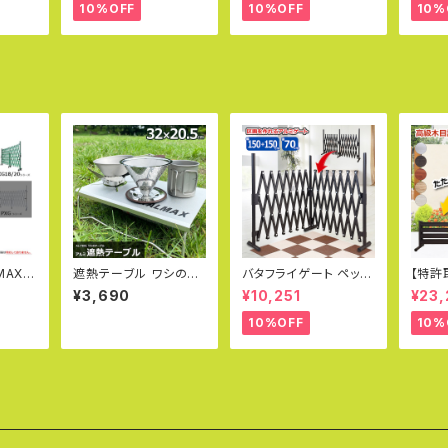
ュート
ッドデザイン賞受賞 ア
サイズ エアコン室外機
ス di
10%OFF
10%OFF
10%
 日除け
ルミ製 木目調 エアコン
対応 実用新案取得
ガーデ
エクス
カバー ベランダ 雨 雪
QXG
ク 白
日よけ KB-108
K
MAX
遮熱テーブル ワシのテ
バタフライゲート ペット
【特許
台座セ
ーブル ソロテーブル S
ゲート フェンス 幅150c
ーテー
¥3,690
¥10,251
¥23,
 車輪径
OTO ST-310 ST-34
m×150cm 高70cm ア
さ18
mm ブ
0 イワタニ社 CB-JCB
ルミフェンス ラティス ゲ
ンス D
10%OFF
10%
ゲート
対応 シングルバーナー
ート 犬 ドッグラン 目隠
ス 目
 キャス
用 遮熱板 アルミ製 収
し ペットフェンス サーク
ンス 
03-0
納袋付き
ル 猫 SXG0730
フェンス