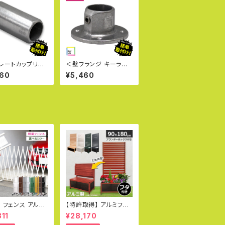
レートカップリン
＜壁フランジ キーライト
ライト Kee Lite
Kee Lite L61-8＞英
460
¥5,460
-8＞英国キークラ
国キークランプ社製 キ
製 キー・ライト
ー・ライト 単管パイプジ
イプジョイント
ョイント 軽量 見た目が
見た目が美しい 軽
美しい 軽いジョイント
イント クランプ
クランプ 女性でも取付
も取付可能 太陽
可能
電
） フェンス アルミ
【特許取得】 アルミフェ
 幅3.0m 伸縮ゲ
ンスプランター 90×18
311
¥28,170
門扉 アルミフェン
0cm 木目調 目隠し プ