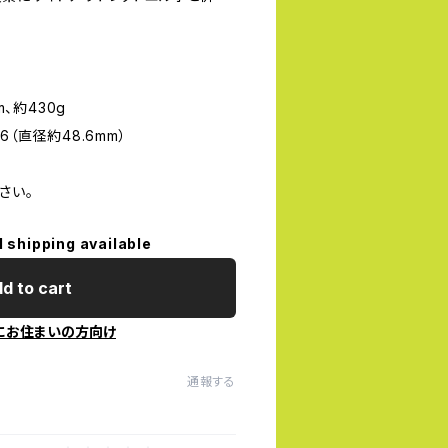
m、約430g
6（直径約48.6mm）
さい。
l shipping available
d to cart
にお住まいの方向け
通報する