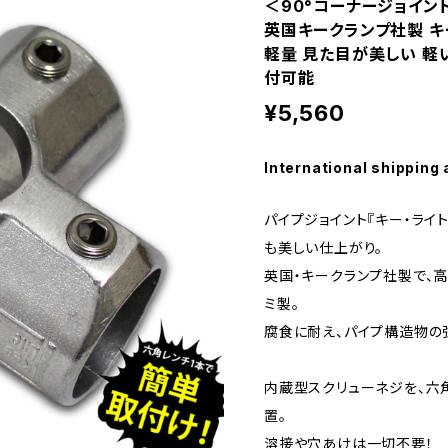
＜90°コーナージョイント キ
英国キークランプ社製 キ
軽量 見た目が美しい 軽
付可能
¥5,560
International shipping 
パイプジョイント『キー・ライト
も美しい仕上がり。
英国・キークランプ社製で、
ミ製。
腐食に耐え、パイプ構造物の
内蔵型スクリューネジを、六
置。
溶接や穴あけは一切不要！