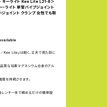
ーライト Kee Lite L21-8＞
ー・ライト 単管パイプジョイント
いジョイント クランプ 女性でも取
available
／Kee Lite』は軽く、丈夫で見た目に
高品質な珪素マグネシウム合金のアル
強度を持続させます。
角レンチ一本で締めるだけの簡単設