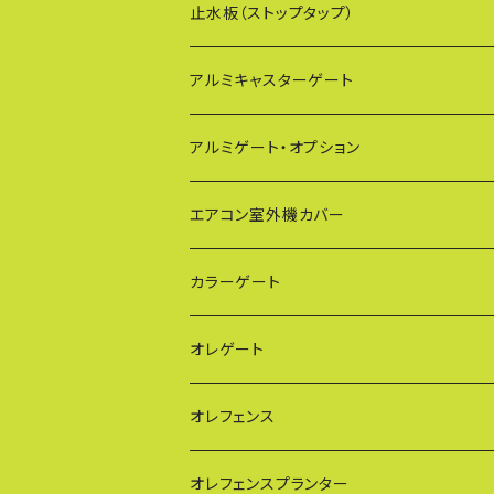
止水板（ストップタップ）
アルミキャスターゲート
EXG（傾斜地対応アルミゲート）
アルミゲート・オプション
PXG（EXG廉価版/傾斜地対応アルミゲート
エアコン室外機カバー
BXGシリーズ（傾斜地対応/家庭用アルミゲ
通常サイズ KB90
カラーゲート
FXG（一輪/傾斜地対応アルミゲート）
大型サイズ KB93
QXGシリーズ（ご家庭用）
オレゲート
HXG（傾斜地対応アルミゲート）
特大サイズ KB108
SXGシリーズ(ご家庭用/ペットゲート)
オレフェンス
AXG（パネル兼用タイプ）
奥行ワイド KB114
VXGシリーズ（ご家庭用）
幅60cmタイプ
オレフェンスプランター