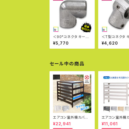
＜90°コネクタ キーラ
＜T型コネクタ 
イト Kee Lite L15-8
イト Kee Lite L
¥5,770
¥4,620
＞英国キークランプ社
＞英国キークラ
製 キー・ライト 単管パ
製 キー・ライト 
イプジョイント 軽量 見
イプジョイント 軽
た目が美しい 軽いジョ
た目が美しい 軽
イント クランプ 女性で
イント クランプ 
セール中の商品
も取付可能 太陽光発電
も取付可能 太陽
エアコン室外機カバー
エアコン室外機
KB-114 グッドデザイン
通常サイズ アル
¥22,941
¥11,061
賞受賞 アルミ 木目調
ラバリ グッドデ