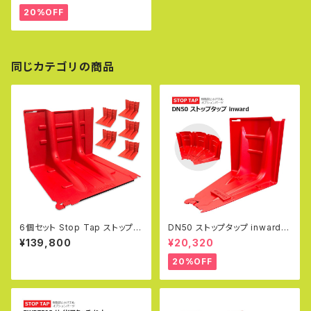
雨 防災 玄関 洪水 大雨 台風 オ
20%OFF
プションパーツ
同じカテゴリの商品
6個セット Stop Tap ストップタ
DN50 ストップタップ inward
ップ 止水パネル 樹脂製 止水板
（内側）止水パネル 止水板 土の
¥139,800
¥20,320
土のう 幅70.5×高さ52.8×奥
う 浸水対策 水害対策 ゲリラ豪
行68cm 小型軽量タイプ 玄関
雨 防災 玄関 洪水 大雨 台風 オ
20%OFF
浸水防止 水害対策 防災 豪雨
プションパーツ
浸水対策 防護 防災 洪水 堰き
止め