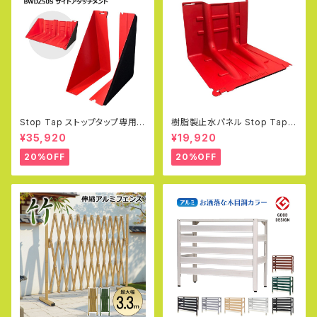
Stop Tap ストップタップ専用
樹脂製止水パネル Stop Tap
サイドアタッチメント 左右1セット
ストップタップ 小型軽量タイプ
¥35,920
¥19,920
次世代型緊急洪水防護システム
幅70.5×高さ52.8×奥行68cm
止水版 玄関 浸水防止 ゲリラ豪
止水板
20%OFF
20%OFF
雨 水害対策 止水板