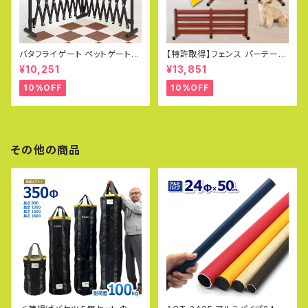
バタフライゲート ペットゲート フ
【特許取得】フェンス パーテーシ
ェンス 幅150cm×150cm 高70
ョン 幅120×高さ90cm ガーデ
¥10,251
¥13,851
cm アルミフェンス ラティス ゲ
ンフェンス DIY アルミフェンス
ート 犬 ドッグラン 目隠し ペット
目隠し 柱 門扉 フェンス 折りた
10%OFF
10%OFF
フェンス サークル 猫 SXG073
たみ式 オレフェンス OF1209
0
その他の商品