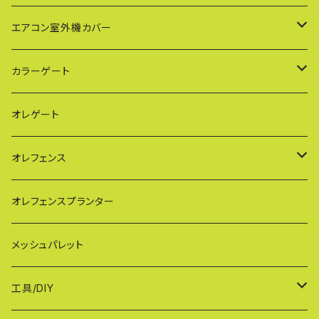
PXG（EXG廉価版/傾斜地対応アルミゲート）
エアコン室外機カバー
BXGシリーズ（傾斜地対応/家庭用アルミゲート）
通常サイズ KB90
カラーゲート
FXG（一輪/傾斜地対応アルミゲート）
大型サイズ KB93
QXGシリーズ（ご家庭用）
オレゲート
HXG（傾斜地対応アルミゲート）
特大サイズ KB108
SXGシリーズ(ご家庭用/ペットゲート)
オレフェンス
AXG（パネル兼用タイプ）
奥行ワイド KB114
VXGシリーズ（ご家庭用）
幅60cmタイプ
オレフェンスプランター
MXG（最高級 パネル兼用タイプ）
シンプルモデル KB90-PT
WXGシリーズ（ご家庭用）
幅90cmタイプ
メッシュパレット
CXG（パネル取付不可タイプ）
TXGシリーズ（ご家庭用/和風）
幅120cmタイプ
工具/DIY