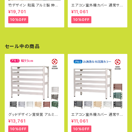
竹デザイン 和風 アルミ製 伸縮
エアコン室外機カバー 通常サイ
ゲート 幅3.3m 軽量 折りたた
ズ アルミ製 カラバリ グッドデザ
¥19,701
¥11,061
み 伸縮ゲート 門扉 アルミフェ
イン賞 おしゃれ エコキュート 雨
ンス diy 簡単 種類 支柱 ガーデ
雪 冬 寒冷地 日除け エアコンカ
10%OFF
10%OFF
ン アルマックス TXG1030 土
バー エクステリア 室外機ラック
日出荷OK
白 DIY KB-90
セール中の商品
グッドデザイン賞受賞 アルミ製
エアコン室外機カバー 通常サイ
エアコン室外機カバー（大型タイ
ズ アルミ製 カラバリ グッドデザ
¥13,761
¥11,061
プ）Lサイズ エアコン室外機対応
イン賞 おしゃれ エコキュート 雨
実用新案取得
雪 冬 寒冷地 日除け エアコンカ
10%OFF
10%OFF