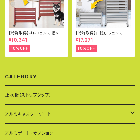
【特許取得】オレフェンス 幅60×
【特許取得】目隠し フェンス 折り
高さ90cm アルミ 柱 門扉 アル
たたみ式 オレフェンス 幅90×高
¥10,341
¥17,271
ミフェンス パーテーション 目隠
さ180cm 選べる4色 アルミ 柱
し 折りたたみ式 二つ折り ペット
門扉 アルミフェンス 四つ折り O
10%OFF
10%OFF
フェンス ペットゲート OF0609
F0918
CATEGORY
止水板（ストップタップ）
アルミキャスターゲート
EXG（傾斜地対応アルミゲート）
アルミゲート・オプション