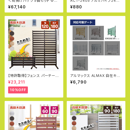
＜荷揚げバケツ 5個セット Φ35
ACT-2405 アルミパイプ24Φ
0×H1200mm＞最大荷重100k
直径24mm×50cm 厚み2.0〜
¥67,140
¥880
g 電工バケツ トン袋 フレコン
2.3mm DIY 工作 丸パイプ 金
荷上げ 荷下げ 吊り上げ バッグ
属素材 加工 単管パイプ 補修 ア
モッコ 工事用 吊袋 つり袋 揚重
ルマックス ALMAX
単管パイプ 下げ缶 玉掛け 手す
り 筋交 ホイスト スリング
【特許取得】フェンス パーテーシ
アルマックス ALMAX 自在キャ
ョン 幅120×高さ180cm ガーデ
スター 台座セット 360度回転
¥23,211
¥6,790
ンフェンス DIY アルミフェンス
車輪径100Φ M12×25mm ブ
目隠し 柱 門扉 フェンス 折りた
レーキ付 アルミゲート用 EXG1
10%OFF
たみ式 オレフェンス OF1218
8/20用 キャスター 車輪 交換用
03-0843