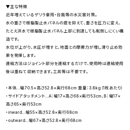
▼主な特徴
近年増えているゲリラ豪雨・台風等の水災害対策。
水の重さで樹脂製止水パネルの底を抑えて、重さを圧力に変え、
たとえ洪水で樹脂製止水パネル上部に到達しても転倒しにくい構
造です。
水位が上がり、水圧が増すと、地面との摩擦力が増し滑り止め効
果を発揮します。
連結方法はジョイント部分を連結するだけで、使用時は連結使用
後は重ねて収納できます。工具等は不要です。
・本体…幅70.5×高さ52.8×奥行68cm 重量：3.8kg（1枚あたり）
・サイドアタッチメント…A：幅17×高さ68×奥行53cm、B：幅17×
高さ65×奥行53cm
・inward…幅55×高さ52.8×奥行68cm
・outward…幅67×高さ52.8×奥行68cm