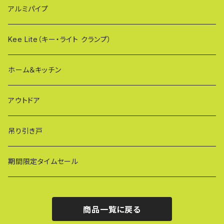
XXG（パネル専用タイプ）
荷揚げバケツ
アルミパイプ
OXG（二輪・二輪・一輪/傾斜地対応アルミゲート）
樹脂製止水パネル
Kee Lite（キー・ライト クランプ）
ザ・クランプ
ホーム＆キッチン
蝶ボルト
アウトドア
建築補材
吊り引き戸
期間限定タイムセール
商品一覧に戻る