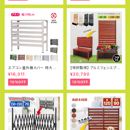
バー エクステリア 室外機ラック
白 DIY KB-90
エアコン室外機カバー 特大 ジ
【特許取得】 アルミフェンスプラ
ャンボサイズ 1080×390×945
ンター60×150cm 木目調 目隠
¥16,011
¥20,790
mm グッドデザイン賞受賞 アル
し プランター オレフェンスプラ
ミ製 木目調 エアコンカバー ベ
ンター おしゃれ ラティス OFP0
10%OFF
10%OFF
ランダ 雨 雪 日よけ KB-108
615