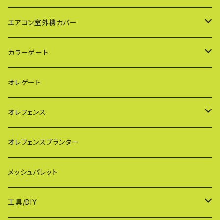
PXG（EXG廉価版/傾斜地対応アルミゲート）
エアコン室外機カバー
BXGシリーズ（傾斜地対応/家庭用アルミゲート）
通常サイズ KB90
カラーゲート
FXG（一輪/傾斜地対応アルミゲート）
大型サイズ KB93
QXGシリーズ（ご家庭用）
オレゲート
HXG（傾斜地対応アルミゲート）
特大サイズ KB108
SXGシリーズ(ご家庭用/ペットゲート)
オレフェンス
AXG（パネル兼用タイプ）
奥行ワイド KB114
VXGシリーズ（ご家庭用）
幅60cmタイプ
オレフェンスプランター
MXG（最高級 パネル兼用タイプ）
シンプルモデル KB90-PT
WXGシリーズ（ご家庭用）
幅90cmタイプ
メッシュパレット
CXG（パネル取付不可タイプ）
TXGシリーズ（ご家庭用/和風）
幅120cmタイプ
工具/DIY