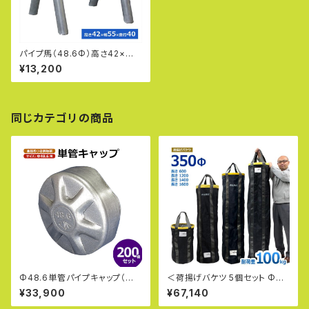
パイプ馬（48.6Φ）高さ42×幅5
5×奥行40cm ソーホース 折り
¥13,200
たたみ 日本製 made in Japa
n 錆びにくい 鉄筋組立架台 鉄
筋受台 PU-001 アルマックス A
LMAX
同じカテゴリの商品
Φ48.6単管パイプキャップ（亜
＜荷揚げバケツ 5個セット Φ35
鉛めっき鋼板製）200個セット
0×H1200mm＞最大荷重100k
¥33,900
¥67,140
※個人宅配送不可商品。法人名
g 電工バケツ トン袋 フレコン
でご注文ください。※
荷上げ 荷下げ 吊り上げ バッグ