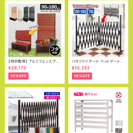
【特許取得】 アルミフェンスプラ
バタフライゲート ペットゲート フ
ンター 90×180cm 木目調 目
ェンス 幅150cm×150cm 高70
¥28,170
¥10,251
隠し プランター オレフェンスプ
cm アルミフェンス ラティス ゲ
ランター おしゃれ ラティス OFP
ート 犬 ドッグラン 目隠し ペット
10%OFF
10%OFF
0918
フェンス サークル 猫 SXG073
0