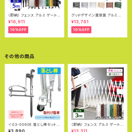
（即納） フェンス アルミ ゲート
グッドデザイン賞受賞 アルミ製
幅5.0m 伸縮ゲート 門扉 防犯
エアコン室外機カバー（大型タイ
¥16,911
¥13,761
自立 目隠し アルミフェンス diy
プ）Lサイズ エアコン室外機対応
簡単 アルマックス QXG1050
実用新案取得
10%OFF
10%OFF
土日出荷OK
その他の商品
＜03-0060E 落とし棒セット＞
（即納） フェンス アルミ ゲート
キャスター接地面固定 膨らみ防
幅3.0m 伸縮ゲート 門扉 アル
¥3,890
¥13,311