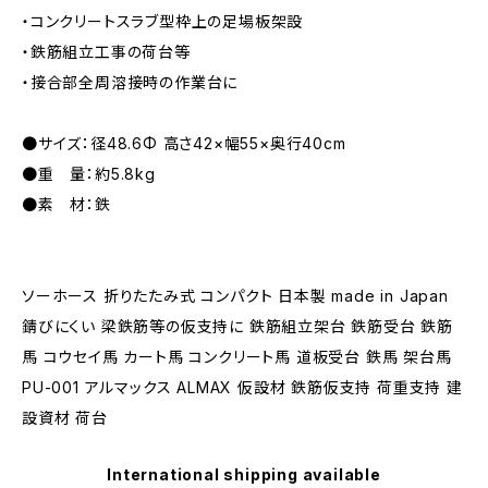
・コンクリートスラブ型枠上の足場板架設
・鉄筋組立工事の荷台等
・接合部全周溶接時の作業台に
●サイズ：径48.6Φ 高さ42×幅55×奥行40cm
●重 量：約5.8kg
●素 材：鉄
ソーホース 折りたたみ式 コンパクト 日本製 made in Japan
錆びにくい 梁鉄筋等の仮支持に 鉄筋組立架台 鉄筋受台 鉄筋
馬 コウセイ馬 カート馬 コンクリート馬 道板受台 鉄馬 架台馬
PU-001 アルマックス ALMAX 仮設材 鉄筋仮支持 荷重支持 建
設資材 荷台
International shipping available