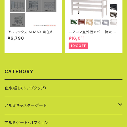
アルマックス ALMAX 自在キャ
エアコン室外機カバー 特大 ジ
スター 台座セット 360度回転
ャンボサイズ 1080×390×945
¥6,790
¥16,011
車輪径100Φ M12×25mm ブ
mm グッドデザイン賞受賞 アル
レーキ付 アルミゲート用 EXG1
ミ製 木目調 エアコンカバー ベ
10%OFF
8/20用 キャスター 車輪 交換用
ランダ 雨 雪 日よけ KB-108
03-0843
CATEGORY
止水板（ストップタップ）
アルミキャスターゲート
EXG（傾斜地対応アルミゲート）
アルミゲート・オプション