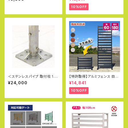
止用（EXGシリーズ対応） アルミ
ミフェンス diy 簡単 種類 支柱
ゲート用オプションのトップメー
ガーデン アルマックス QXG103
10%OFF
カー・アルマックス製
0 土日出荷OK
＜ステンレスパイプ 取付柱 1.5
【特許取得】アルミフェンス 目隠
m＞直径48.6φ アルミゲート用
し フェンス ガーデンフェンス ペ
¥24,000
¥14,841
取付け柱
ットフェンス パーテーション プ
ール 幅60×180cm 庭 DIY 柱
10%OFF
門扉 アルミ オレフェンス OF06
18