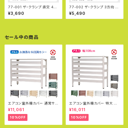
77-001 ザ・クランプ 直交 48.
77-002 ザ・クランプ 3方向 4
6Φ（特許申請中）パイプコネク
8.6Φ（特許申請中）パイプコネ
¥3,690
¥5,490
ター ジョイント アルミ専門メー
クター ジョイント アルミ専門メ
カー サビに強い 錆びにくい 連
ーカー サビに強い 錆びにくい
結金具 アルマックス ALMAX
連結金具 アルマックス ALMAX
セール中の商品
エアコン室外機カバー 通常サイ
エアコン室外機カバー 特大 ジ
ズ アルミ製 カラバリ グッドデザ
ャンボサイズ 1080×390×945
¥11,061
¥16,011
イン賞 おしゃれ エコキュート 雨
mm グッドデザイン賞受賞 アル
雪 冬 寒冷地 日除け エアコンカ
ミ製 木目調 エアコンカバー ベ
10%OFF
10%OFF
バー エクステリア 室外機ラック
ランダ 雨 雪 日よけ KB-108
白 DIY KB-90