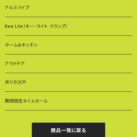
XXG（パネル専用タイプ）
荷揚げバケツ
アルミパイプ
OXG（二輪・二輪・一輪/傾斜地対応アルミゲート）
樹脂製止水パネル
Kee Lite（キー・ライト クランプ）
ザ・クランプ
ホーム＆キッチン
蝶ボルト
アウトドア
建築補材
吊り引き戸
期間限定タイムセール
商品一覧に戻る